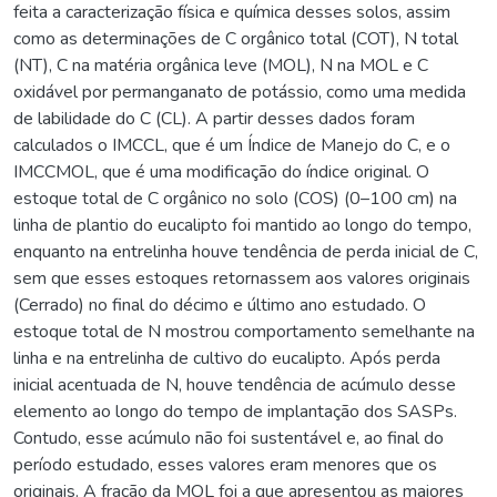
feita a caracterização física e química desses solos, assim
como as determinações de C orgânico total (COT), N total
(NT), C na matéria orgânica leve (MOL), N na MOL e C
oxidável por permanganato de potássio, como uma medida
de labilidade do C (CL). A partir desses dados foram
calculados o IMCCL, que é um Índice de Manejo do C, e o
IMCCMOL, que é uma modificação do índice original. O
estoque total de C orgânico no solo (COS) (0–100 cm) na
linha de plantio do eucalipto foi mantido ao longo do tempo,
enquanto na entrelinha houve tendência de perda inicial de C,
sem que esses estoques retornassem aos valores originais
(Cerrado) no final do décimo e último ano estudado. O
estoque total de N mostrou comportamento semelhante na
linha e na entrelinha de cultivo do eucalipto. Após perda
inicial acentuada de N, houve tendência de acúmulo desse
elemento ao longo do tempo de implantação dos SASPs.
Contudo, esse acúmulo não foi sustentável e, ao final do
período estudado, esses valores eram menores que os
originais. A fração da MOL foi a que apresentou as maiores