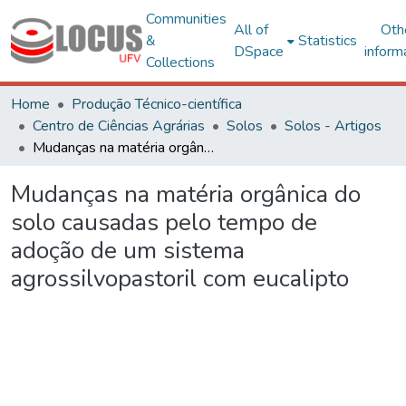
Communities
All of
Oth
&
Statistics
DSpace
inform
Collections
Home
Produção Técnico-científica
Centro de Ciências Agrárias
Solos
Solos - Artigos
Mudanças na matéria orgânica do solo causadas pelo tempo de adoção de um sistema agrossilvopastoril com eucalipto
Mudanças na matéria orgânica do
solo causadas pelo tempo de
adoção de um sistema
agrossilvopastoril com eucalipto