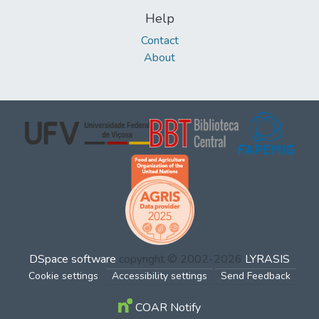
Help
Contact
About
DSpace software
copyright © 2002-2026
LYRASIS
Cookie settings
Accessibility settings
Send Feedback
COAR Notify