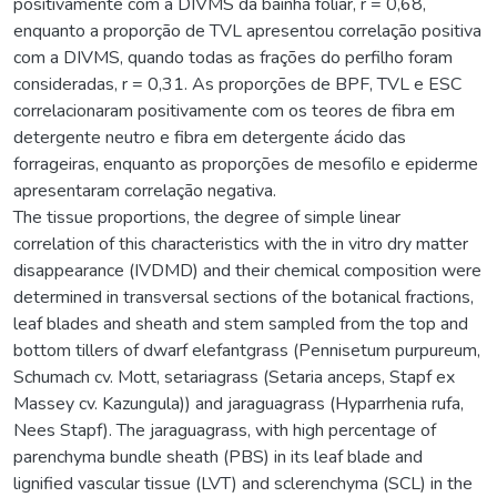
positivamente com a DIVMS da bainha foliar, r = 0,68,
enquanto a proporção de TVL apresentou correlação positiva
com a DIVMS, quando todas as frações do perfilho foram
consideradas, r = 0,31. As proporções de BPF, TVL e ESC
correlacionaram positivamente com os teores de fibra em
detergente neutro e fibra em detergente ácido das
forrageiras, enquanto as proporções de mesofilo e epiderme
apresentaram correlação negativa.
The tissue proportions, the degree of simple linear
correlation of this characteristics with the in vitro dry matter
disappearance (IVDMD) and their chemical composition were
determined in transversal sections of the botanical fractions,
leaf blades and sheath and stem sampled from the top and
bottom tillers of dwarf elefantgrass (Pennisetum purpureum,
Schumach cv. Mott, setariagrass (Setaria anceps, Stapf ex
Massey cv. Kazungula)) and jaraguagrass (Hyparrhenia rufa,
Nees Stapf). The jaraguagrass, with high percentage of
parenchyma bundle sheath (PBS) in its leaf blade and
lignified vascular tissue (LVT) and sclerenchyma (SCL) in the