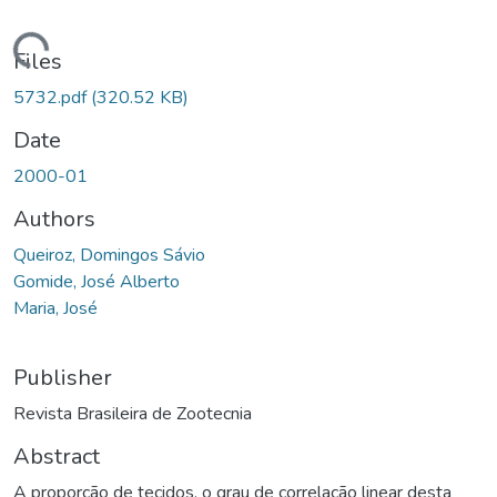
ding...
Files
5732.pdf
(320.52 KB)
Date
2000-01
Authors
Queiroz, Domingos Sávio
Gomide, José Alberto
Maria, José
Publisher
Revista Brasileira de Zootecnia
Abstract
A proporção de tecidos, o grau de correlação linear desta