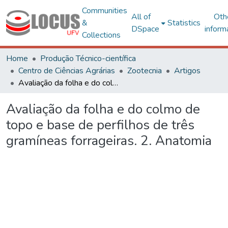
Communities
All of
Oth
&
Statistics
DSpace
inform
Collections
Home
Produção Técnico-científica
Centro de Ciências Agrárias
Zootecnia
Artigos
Avaliação da folha e do colmo de topo e base de perfilhos de três gramíneas forrageiras. 2. Anatomia
Avaliação da folha e do colmo de
topo e base de perfilhos de três
gramíneas forrageiras. 2. Anatomia