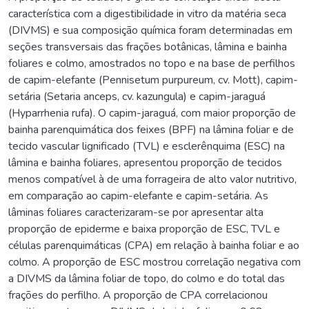
característica com a digestibilidade in vitro da matéria seca
(DIVMS) e sua composição química foram determinadas em
seções transversais das frações botânicas, lâmina e bainha
foliares e colmo, amostrados no topo e na base de perfilhos
de capim-elefante (Pennisetum purpureum, cv. Mott), capim-
setária (Setaria anceps, cv. kazungula) e capim-jaraguá
(Hyparrhenia rufa). O capim-jaraguá, com maior proporção de
bainha parenquimática dos feixes (BPF) na lâmina foliar e de
tecido vascular lignificado (TVL) e esclerênquima (ESC) na
lâmina e bainha foliares, apresentou proporção de tecidos
menos compatível à de uma forrageira de alto valor nutritivo,
em comparação ao capim-elefante e capim-setária. As
lâminas foliares caracterizaram-se por apresentar alta
proporção de epiderme e baixa proporção de ESC, TVL e
células parenquimáticas (CPA) em relação à bainha foliar e ao
colmo. A proporção de ESC mostrou correlação negativa com
a DIVMS da lâmina foliar de topo, do colmo e do total das
frações do perfilho. A proporção de CPA correlacionou