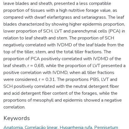
leave blades and sheath, presented a less compatible
proportion of tissues with a high nutritive forage value, as
compared with dwarf elefantgrass and setariagrass. The leaf
blades characterized by showing higher epidermis proportion,
lower proportion of SCH, LVT and parenchymal cells (PCA) in
relation to leaf sheath and stem. The proportion of SCH
negatively correlated with IVDMD of the leaf blade from the
top of the tiller, stem, and the total tiller fractions. The
proportion of PCA positively correlated with IVDMD of the
leaf sheath, r = 0,68, while the proportion of LVT presented a
positive correlation with IVDMD, when all tiller fractions
were considered, r = 0.31. The proportions PBS, LVT and
SCH positively correlated with the neutral detergent fiber
and acid detergent fiber content of the forages, while the
proportions of mesophyll and epidermis showed a negative
correlation.
Keywords
Anatomia
,
Correlação linear
,
Hyparrhenia rufa
,
Pennisetum