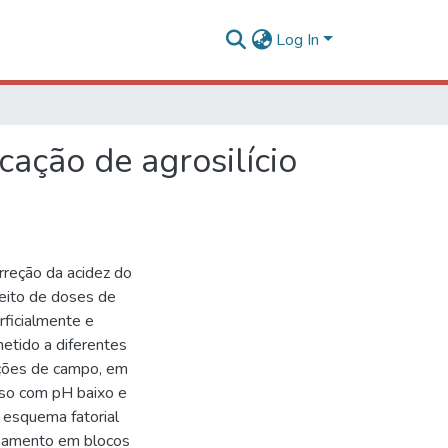
Log In
cação de agrosilício
orreção da acidez do
feito de doses de
rficialmente e
etido a diferentes
ições de campo, em
oso com pH baixo e
 esquema fatorial
neamento em blocos