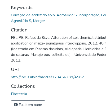
Keywords
Correção de acidez do solo
,
Agrosilício S
,
Incorporação
,
Cor
Agrosilício S
,
Merger
Citation
FELIPE, Rafael da Silva. Alteration of soil chemical attribut
application on maize-signalgrass intercropping. 2012. 48 f
(Mestrado em Plantas daninhas, Alelopatia, Herbicidas e R
de culturas; Manejo pós-colheita de) - Universidade Feder
2012.
URI
http://locus.ufv.br/handle/123456789/4582
Collections
Fitotecnia
Full item page