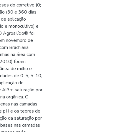
oses do corretivo (0;
ção (30 e 360 dias
 de aplicação
ado e monocultivo) e
 Agrosilício® foi
o em novembro de
com Brachiaria
inhas na área com
(2010) foram
ânea de milho e
idades de 0-5, 5-10,
plicação do
 Al3+, saturação por
ia orgânica. O
apenas nas camadas
e pH e os teores de
ução da saturação por
r bases nas camadas