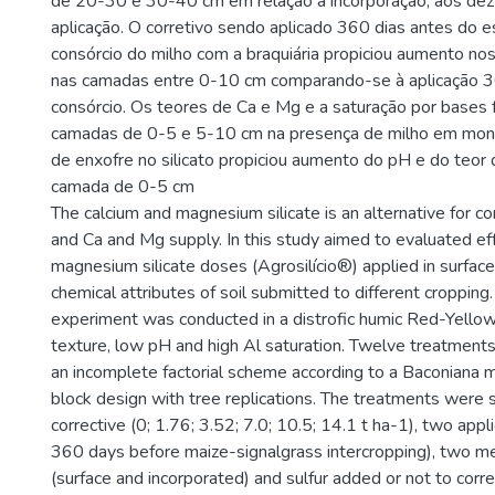
de 20-30 e 30-40 cm em relação à incorporação, aos de
aplicação. O corretivo sendo aplicado 360 dias antes do 
consórcio do milho com a braquiária propiciou aumento no
nas camadas entre 0-10 cm comparando-se à aplicação 3
consórcio. Os teores de Ca e Mg e a saturação por bases
camadas de 0-5 e 5-10 cm na presença de milho em mono
de enxofre no silicato propiciou aumento do pH e do teor
camada de 0-5 cm
The calcium and magnesium silicate is an alternative for corr
and Ca and Mg supply. In this study aimed to evaluated ef
magnesium silicate doses (Agrosilício®) applied in surface
chemical attributes of soil submitted to different cropping.
experiment was conducted in a distrofic humic Red-Yellow
texture, low pH and high Al saturation. Twelve treatment
an incomplete factorial scheme according to a Baconiana m
block design with tree replications. The treatments were 
corrective (0; 1.76; 3.52; 7.0; 10.5; 14.1 t ha-1), two app
360 days before maize-signalgrass intercropping), two me
(surface and incorporated) and sulfur added or not to corre