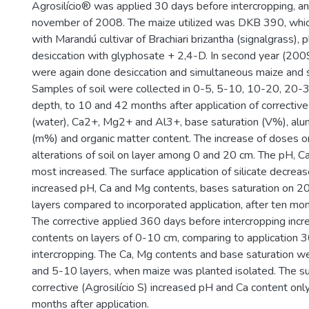
Agrosilício® was applied 30 days before intercropping, an
november of 2008. The maize utilized was DKB 390, whic
with Marandú cultivar of Brachiari brizantha (signalgrass),
desiccation with glyphosate + 2,4-D. In second year (200
were again done desiccation and simultaneous maize and s
Samples of soil were collected in 0-5, 5-10, 10-20, 20
depth, to 10 and 42 months after application of correcti
(water), Ca2+, Mg2+ and Al3+, base saturation (V%), alu
(m%) and organic matter content. The increase of doses o
alterations of soil on layer among 0 and 20 cm. The pH, 
most increased. The surface application of silicate decrea
increased pH, Ca and Mg contents, bases saturation on 
layers compared to incorporated application, after ten mon
The corrective applied 360 days before intercropping inc
contents on layers of 0-10 cm, comparing to application 
intercropping. The Ca, Mg contents and base saturation w
and 5-10 layers, when maize was planted isolated. The su
corrective (Agrosilício S) increased pH and Ca content onl
months after application.