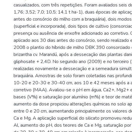
casualizados, com três repetições. Foram avaliados seis d
1,76; 3,52; 7,0; 10,5; 14,1 t ha-1), duas épocas de aplica
antes do consórcio do milho com a braquiária), dois modos
(superficial e incorporada), dois tipos de cultivo (consorci
presença ou ausência de enxofre adicionado ao corretivo. O
aplicado aos 30 dias antes do consórcio, sendo realizad
2008 o plantio do híbrido de milho DBK 390 consorciado 
brizantha cv. Marandú, após a dessecação das plantas dan
gliphosate + 2,4D. No segundo ano (2009) e no terceiro 
realizadas novamente a dessecação e a semeadura simult
braquiária. Amostras de solo foram coletadas nas profund
10-20 e 20-30 e 30-40 cm, aos 10 e 42 meses após a a
corretivo (MAA). Avaliou-se o pH em água, Ca2+, Mg2+ e
bases (V%) e saturação por alumínio (m%) e teor de matér
aumento da dose propiciou alterações químicas no solo 
entre 0 e 20 cm, aumentando principalmente os valores d
Ca e Mg. A aplicação superficial do silicato promoveu red
Al, aumento do pH, dos teores de Ca e Mg, saturação po