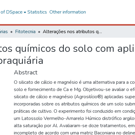
l of DSpace
Statistics
Other information
rias
Fitotecnia
Alterações nos atributos químicos do solo com aplicação de agrosilício no consórcio milho e braquiária
tos químicos do solo com apli
braquiária
Abstract
O silicato de cálcio e magnésio é uma alternativa para a c
solo e fornecimento de Ca e Mg. Objetivou-se avaliar o e
silicato de cálcio e magnésio (Agrosilício®) aplicadas supe
incorporadas sobre os atributos químicos de um solo subm
práticas de cultivo. O experimento foi conduzido em cond
um Latossolo Vermelho-Amarelo Húmico distrófico argil
alta saturação por Al. Avaliaram-se doze tratamentos, em
incompleto de acordo com uma matriz Baconiana no deli