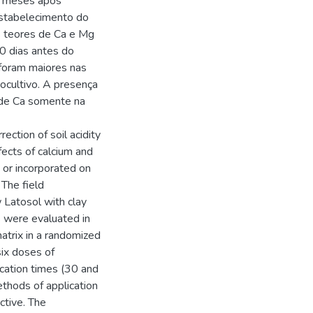
z meses após
estabelecimento do
s teores de Ca e Mg
0 dias antes do
 foram maiores nas
cultivo. A presença
 de Ca somente na
ection of soil acidity
fects of calcium and
 or incorporated on
 The field
 Latosol with clay
s were evaluated in
atrix in a randomized
six doses of
lication times (30 and
thods of application
ctive. The