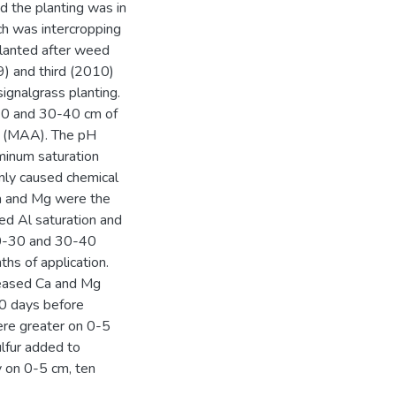
d the planting was in
h was intercropping
 planted after weed
9) and third (2010)
ignalgrass planting.
-30 and 30-40 cm of
ve (MAA). The pH
minum saturation
nly caused chemical
Ca and Mg were the
sed Al saturation and
20-30 and 30-40
ths of application.
reased Ca and Mg
30 days before
ere greater on 0-5
lfur added to
y on 0-5 cm, ten