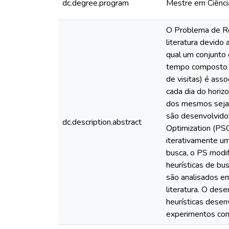
dc.degree.program
Mestre em Ciênc
O Problema de Ro
literatura devido
qual um conjunto
tempo composto de
de visitas) é asso
cada dia do horiz
dos mesmos sejam
são desenvolvidos
dc.description.abstract
Optimization (PS
iterativamente um
busca, o PS modif
heurísticas de b
são analisados em
literatura. O de
heurísticas desen
experimentos com