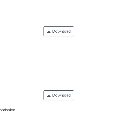
Download
Download
ubmission