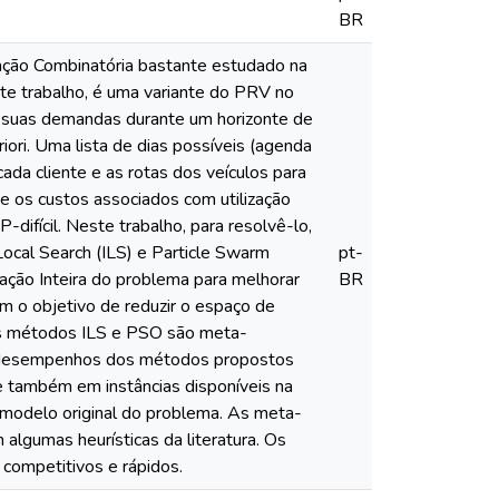
BR
ção Combinatória bastante estudado na
ste trabalho, é uma variante do PRV no
r suas demandas durante um horizonte de
iori. Uma lista de dias possíveis (agenda
cada cliente e as rotas dos veículos para
 e os custos associados com utilização
fícil. Neste trabalho, para resolvê-lo,
Local Search (ILS) e Particle Swarm
pt-
ção Inteira do problema para melhorar
BR
om o objetivo de reduzir o espaço de
. Os métodos ILS e PSO são meta-
 Os desempenhos dos métodos propostos
e também em instâncias disponíveis na
modelo original do problema. As meta-
lgumas heurísticas da literatura. Os
competitivos e rápidos.