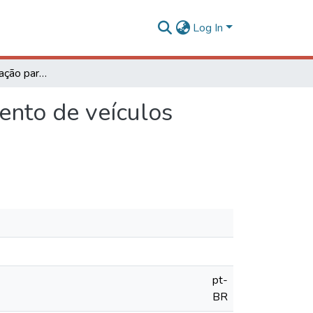
Log In
Métodos de otimização para o problema de roteamento de veículos periódico com frota heterogênea
ento de veículos
pt-
BR