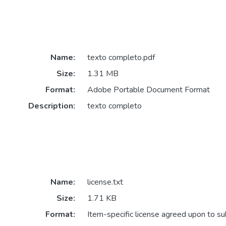
Name:
texto completo.pdf
Size:
1.31 MB
Format:
Adobe Portable Document Format
Description:
texto completo
Name:
license.txt
Size:
1.71 KB
Format:
Item-specific license agreed upon to s