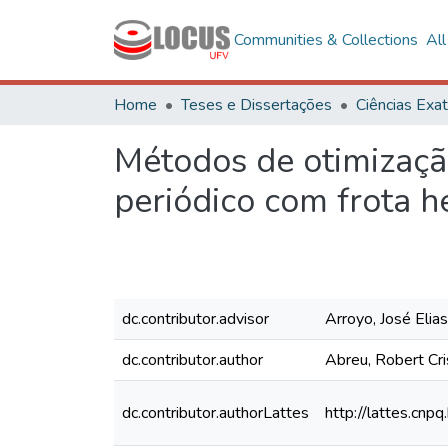
Communities & Collections
Al
Home
Teses e Dissertações
Métodos de otimizaçã
periódico com frota 
dc.contributor.advisor
Arroyo, José Elia
dc.contributor.author
Abreu, Robert Cri
dc.contributor.authorLattes
http://lattes.c