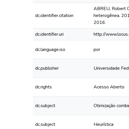
ABREU, Robert Cr
dc.identifier.citation
heterogênea. 2016
2016.
dc.identifier.uri
http://www.locu
dc.language.iso
por
dc.publisher
Universidade Fed
dc.rights
Acesso Aberto
dc.subject
Otimização combi
dc.subject
Heurística