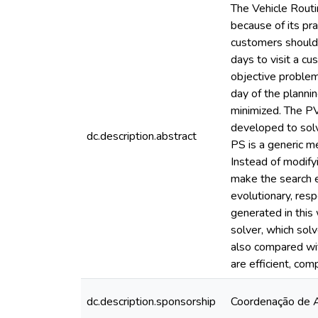
The Vehicle Routi
because of its pra
customers should 
days to visit a cu
objective problem
day of the plannin
minimized. The PV
developed to solv
dc.description.abstract
PS is a generic m
Instead of modify
make the search e
evolutionary, res
generated in this
solver, which sol
also compared wi
are efficient, com
dc.description.sponsorship
Coordenação de A