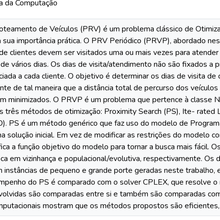
ia da Computação
teamento de Veículos (PRV) é um problema clássico de Otimiza
 a sua importância prática. O PRV Periódico (PRVP), abordado ne
 de clientes devem ser visitados uma ou mais vezes para atende
 vários dias. Os dias de visita/atendimento não são fixados a pr
ciada a cada cliente. O objetivo é determinar os dias de visita de 
onte de tal maneira que a distância total de percurso dos veículos
 minimizados. O PRVP é um problema que pertence à classe NP-di
 três métodos de otimização: Proximity Search (PS), Ite- rated 
O). PS é um método genérico que faz uso do modelo de Programa
a solução inicial. Em vez de modificar as restrições do modelo c
ica a função objetivo do modelo para tornar a busca mais fácil
usca em vizinhança e populacional/evolutiva, respectivamente.
 instâncias de pequeno e grande porte geradas neste trabalho, 
sempenho do PS é comparado com o solver CPLEX, que resolve o 
volvidas são comparadas entre si e também são comparadas com a
putacionais mostram que os métodos propostos são eficientes, 