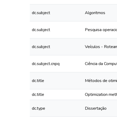
dc.subject
Algoritmos
dc.subject
Pesquisa operaci
dc.subject
Veículos - Rotea
dc.subject.cnpq
Ciência da Compu
dc.title
Métodos de otimi
dc.title
Optimization meth
dc.type
Dissertação