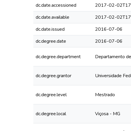
dc.date.accessioned
2017-02-02T17
dc.date.available
2017-02-02T17
dc.date.issued
2016-07-06
dc.degree.date
2016-07-06
dc.degree.department
Departamento de 
dc.degree.grantor
Universidade Fed
dc.degree.level
Mestrado
dc.degree.local
Viçosa - MG