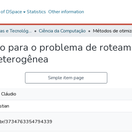
l of DSpace
Statistics
Other information
Ciências Exatas e Tecnológicas
Ciência da Computação
o para o problema de roteam
heterogênea
Simple item page
s Cláudio
stian
npq.br/3734763354794339