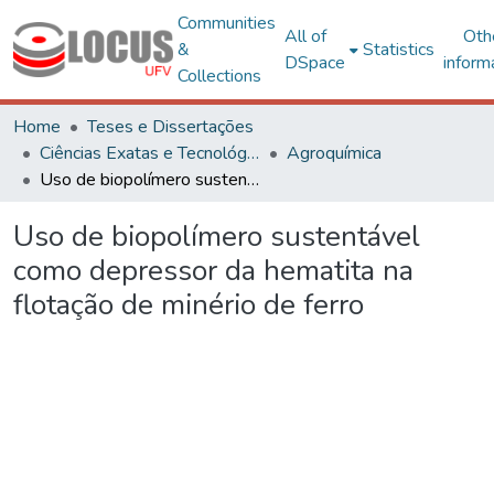
Communities
All of
Oth
&
Statistics
DSpace
inform
Collections
Home
Teses e Dissertações
Ciências Exatas e Tecnológicas
Agroquímica
Uso de biopolímero sustentável como depressor da hematita na flotação de minério de ferro
Uso de biopolímero sustentável
como depressor da hematita na
flotação de minério de ferro