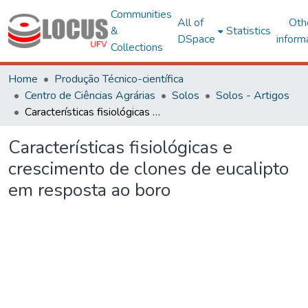
Communities
All of
Oth
&
Statistics
DSpace
inform
Collections
Home
Produção Técnico-científica
Centro de Ciências Agrárias
Solos
Solos - Artigos
Características fisiológicas e crescimento de clones de eucalipto em resposta ao boro
Características fisiológicas e
crescimento de clones de eucalipto
em resposta ao boro