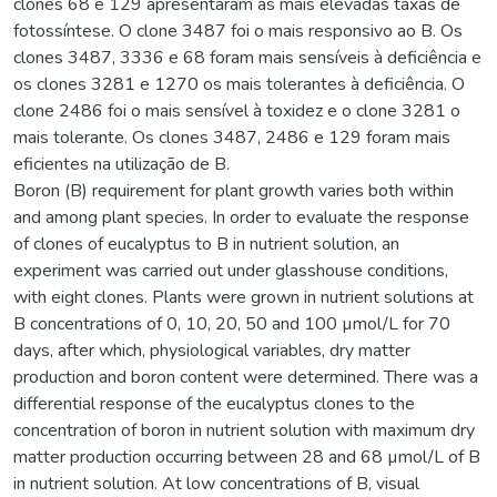
clones 68 e 129 apresentaram as mais elevadas taxas de
fotossíntese. O clone 3487 foi o mais responsivo ao B. Os
clones 3487, 3336 e 68 foram mais sensíveis à deficiência e
os clones 3281 e 1270 os mais tolerantes à deficiência. O
clone 2486 foi o mais sensível à toxidez e o clone 3281 o
mais tolerante. Os clones 3487, 2486 e 129 foram mais
eficientes na utilização de B.
Boron (B) requirement for plant growth varies both within
and among plant species. In order to evaluate the response
of clones of eucalyptus to B in nutrient solution, an
experiment was carried out under glasshouse conditions,
with eight clones. Plants were grown in nutrient solutions at
B concentrations of 0, 10, 20, 50 and 100 µmol/L for 70
days, after which, physiological variables, dry matter
production and boron content were determined. There was a
differential response of the eucalyptus clones to the
concentration of boron in nutrient solution with maximum dry
matter production occurring between 28 and 68 µmol/L of B
in nutrient solution. At low concentrations of B, visual