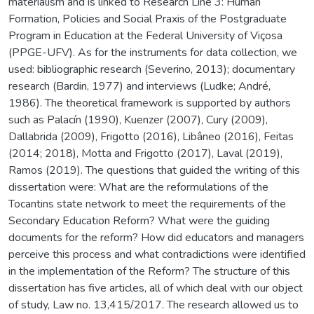
materialism and is linked to Research Line 3: Human
Formation, Policies and Social Praxis of the Postgraduate
Program in Education at the Federal University of Viçosa
(PPGE-UFV). As for the instruments for data collection, we
used: bibliographic research (Severino, 2013); documentary
research (Bardin, 1977) and interviews (Ludke; André,
1986). The theoretical framework is supported by authors
such as Palacín (1990), Kuenzer (2007), Cury (2009),
Dallabrida (2009), Frigotto (2016), Libâneo (2016), Feitas
(2014; 2018), Motta and Frigotto (2017), Laval (2019),
Ramos (2019). The questions that guided the writing of this
dissertation were: What are the reformulations of the
Tocantins state network to meet the requirements of the
Secondary Education Reform? What were the guiding
documents for the reform? How did educators and managers
perceive this process and what contradictions were identified
in the implementation of the Reform? The structure of this
dissertation has five articles, all of which deal with our object
of study, Law no. 13,415/2017. The research allowed us to