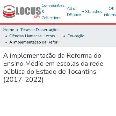
Communities
All of
Oth
&
Statistics
DSpace
inform
Collections
Home
Teses e Dissertações
Ciências Humanas, Letras e Artes
Educação
A implementação da Reforma do Ensino Médio em escolas da rede pública do Estado de Tocantins (2017-2022)
A implementação da Reforma do
Ensino Médio em escolas da rede
pública do Estado de Tocantins
(2017-2022)