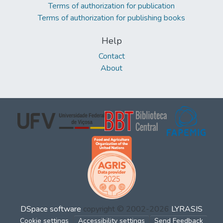
Terms of authorization for publication
Terms of authorization for publishing books
Help
Contact
About
DSpace software
copyright © 2002-2026
LYRASIS
Cookie settings
Accessibility settings
Send Feedback