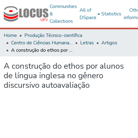
Communities
All of
Oth
&
Statistics
DSpace
inform
Collections
Home
Produção Técnico-científica
Centro de Ciências Humanas, Letras e Artes
Letras
Artigos
A construção do ethos por alunos de língua inglesa no gênero discursivo autoavaliação
A construção do ethos por alunos
de língua inglesa no gênero
discursivo autoavaliação