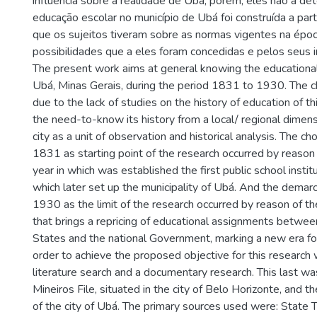
influência sobre a realidade de Ubá, porém, eles não a de
educação escolar no município de Ubá foi construída a part
que os sujeitos tiveram sobre as normas vigentes na époc
possibilidades que a eles foram concedidas e pelos seus 
The present work aims at general knowing the educational
Ubá, Minas Gerais, during the period 1831 to 1930. The ch
due to the lack of studies on the history of education of th
the need-to-know its history from a local/ regional dimen
city as a unit of observation and historical analysis. The ch
1831 as starting point of the research occurred by reason 
year in which was established the first public school institu
which later set up the municipality of Ubá. And the demarc
1930 as the limit of the research occurred by reason of th
that brings a repricing of educational assignments between
States and the national Government, marking a new era for
order to achieve the proposed objective for this research
literature search and a documentary research. This last was
Mineiros File, situated in the city of Belo Horizonte, and th
of the city of Ubá. The primary sources used were: State T