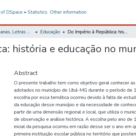
l of DSpace
Statistics
Other information
Ciências Humanas, Letras e Artes
Educação
Do Império à República: história e educação no município de Ubá-MG (1831-1930)
ca: história e educação no m
Abstract
O presente trabalho tem como objetivo geral conhecer as
adotados no município de Ubá-MG durante o período de
escolha por essa temática ocorreu devido à falta de estud
da educação desse município e da necessidade de conhecer
partir de uma dimensão regional e local, que utiliza o mun
de observação e análise histórica. A escolha pelo ano d
inicial da pesquisa ocorreu em razão desse ser o ano em qu
primeira instituição escolar pública no território que poste