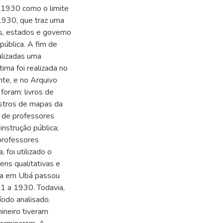
e 1930 como o limite
1930, que traz uma
os, estados e governo
pública. A fim de
alizadas uma
ima foi realizada no
nte, e no Arquivo
foram: livros de
istros de mapas da
o de professores
instrução pública;
 professores
 foi utilizado o
ns qualitativas e
ica em Ubá passou
1 a 1930. Todavia,
íodo analisado.
mineiro tiveram