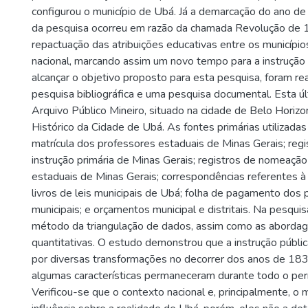
configurou o município de Ubá. Já a demarcação do ano d
da pesquisa ocorreu em razão da chamada Revolução de 
repactuação das atribuições educativas entre os municípi
nacional, marcando assim um novo tempo para a instrução 
alcançar o objetivo proposto para esta pesquisa, foram re
pesquisa bibliográfica e uma pesquisa documental. Esta últ
Arquivo Público Mineiro, situado na cidade de Belo Horizo
Histórico da Cidade de Ubá. As fontes primárias utilizadas 
matrícula dos professores estaduais de Minas Gerais; reg
instrução primária de Minas Gerais; registros de nomeaçã
estaduais de Minas Gerais; correspondências referentes à 
livros de leis municipais de Ubá; folha de pagamento dos
municipais; e orçamentos municipal e distritais. Na pesquisa,
método da triangulação de dados, assim como as abordage
quantitativas. O estudo demonstrou que a instrução públ
por diversas transformações no decorrer dos anos de 183
algumas características permaneceram durante todo o per
Verificou-se que o contexto nacional e, principalmente, o 