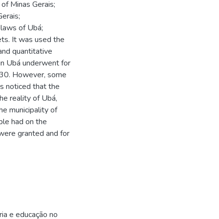
 of Minas Gerais;
erais;
elaws of Ubá;
ets. It was used the
and quantitative
in Ubá underwent for
1930. However, some
s noticed that the
he reality of Ubá,
he municipality of
ple had on the
y were granted and for
ria e educação no