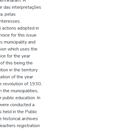
terminaram. A
ir das interpretações
a, pelas
interesses.
 actions adopted in
oice for this issue
is municipality and
sion which uses the
oice for the year
of this being the
tion in the territory
ation of the year
e revolution of 1930,
 the municipalities,
 public education. In
 were conducted a
 held in the Public
e historical archives
eachers registration