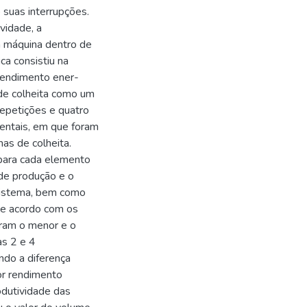
 suas interrupções.
vidade, a
da máquina dentro de
ca consistiu na
rendimento ener-
de colheita como um
epetições e quatro
entais, em que foram
as de colheita.
 para cada elemento
 de produção e o
sistema, bem como
De acordo com os
aram o menor e o
as 2 e 4
ndo a diferença
or rendimento
odutividade das