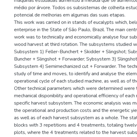
máquinas estudadas aumentou à medida que se aumentou
médio por árvore. Todos os subsistemas de colheita est
potencial de melhorias em algumas das suas etapas.
This work was carried on in stands of eucalypts which, bel
enterprise in the State of São Paulo, Brazil. The main centr
work was to technically and economically analyse four su
wood harvest at third rotation. The subsystems studied w
Subsystem 1) Feller-Bunchert + Skidder + Slingshot; Sub
Buncher + Slingshot + Forwarder; Sybsystem 3) Slingshot
Subsystem 4) Semimechanized cut + Forwarder. The techn
study of time and moves, to identify and analyse the elem
operational cycle of each studied machine, as well as of the
Other technical parameters which were determined were th
mechanical disponibility and operational efficiency of each
specific harvest subsystem. The economic analysis was 
the operational and production costs and the energetic yie
as well as of each harvest subsystem as a whole. The stat
blocks with 3 repetitions and 4 treatments, totaling twel
plots, where the 4 treatments related to the harvest su