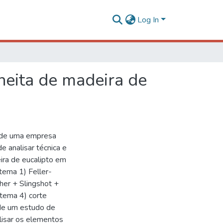
Log In
heita de madeira de
 de uma empresa
e analisar técnica e
ra de eucalipto em
tema 1) Feller-
her + Slingshot +
stema 4) corte
 de um estudo de
lisar os elementos