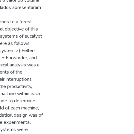
 o valor do volume
udados apresentaram
ongs to a forest
al objective of this
bsystems of eucalypt
ere as follows:
system 2) Feller-
 + Forwarder, and
ical analysis was a
ents of the
ir interruptions.
e productivity,
 machine within each
made to determine
ld of each machine,
istical design was of
ve experimental
bsystems were