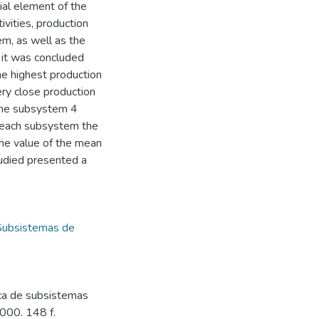
ial element of the
vities, production
em, as well as the
, it was concluded
e highest production
ry close production
 The subsystem 4
f each subsystem the
the value of the mean
udied presented a
Subsistemas de
ca de subsistemas
2000. 148 f.