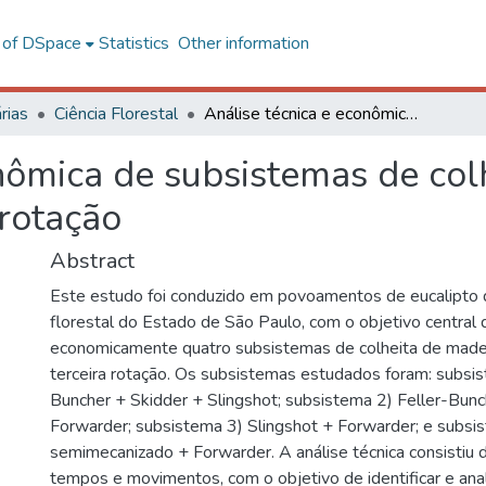
l of DSpace
Statistics
Other information
rias
Ciência Florestal
Análise técnica e econômica de subsistemas de colheita de madeira de eucalipto em terceira rotação
nômica de subsistemas de col
 rotação
Abstract
Este estudo foi conduzido em povoamentos de eucalipto
florestal do Estado de São Paulo, com o objetivo central d
economicamente quatro subsistemas de colheita de madei
terceira rotação. Os subsistemas estudados foram: subsis
Buncher + Skidder + Slingshot; subsistema 2) Feller-Bunc
Forwarder; subsistema 3) Slingshot + Forwarder; e subsi
semimecanizado + Forwarder. A análise técnica consistiu
tempos e movimentos, com o objetivo de identificar e ana