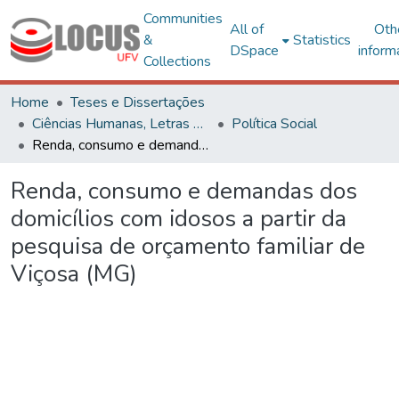
Communities
All of
Oth
&
Statistics
DSpace
inform
Collections
Home
Teses e Dissertações
Ciências Humanas, Letras e Artes
Política Social
Renda, consumo e demandas dos domicílios com idosos a partir da pesquisa de orçamento familiar de Viçosa (MG)
Renda, consumo e demandas dos
domicílios com idosos a partir da
pesquisa de orçamento familiar de
Viçosa (MG)