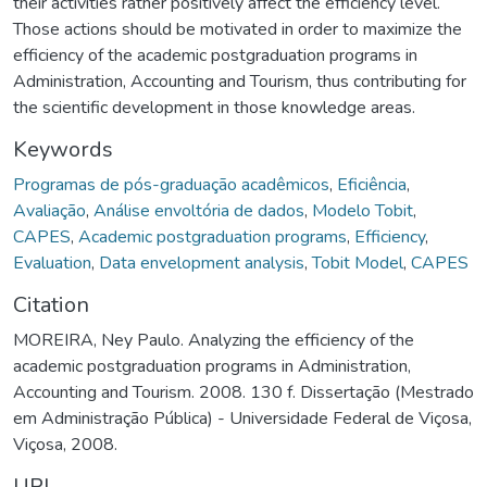
their activities rather positively affect the efficiency level.
Those actions should be motivated in order to maximize the
efficiency of the academic postgraduation programs in
Administration, Accounting and Tourism, thus contributing for
the scientific development in those knowledge areas.
Keywords
Programas de pós-graduação acadêmicos
,
Eficiência
,
Avaliação
,
Análise envoltória de dados
,
Modelo Tobit
,
CAPES
,
Academic postgraduation programs
,
Efficiency
,
Evaluation
,
Data envelopment analysis
,
Tobit Model
,
CAPES
Citation
MOREIRA, Ney Paulo. Analyzing the efficiency of the
academic postgraduation programs in Administration,
Accounting and Tourism. 2008. 130 f. Dissertação (Mestrado
em Administração Pública) - Universidade Federal de Viçosa,
Viçosa, 2008.
URI