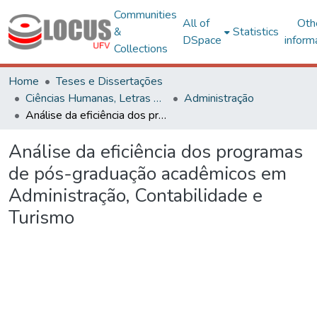
Communities
All of
Oth
&
Statistics
DSpace
inform
Collections
Home
Teses e Dissertações
Ciências Humanas, Letras e Artes
Administração
Análise da eficiência dos programas de pós-graduação acadêmicos em Administração, Contabilidade e Turismo
Análise da eficiência dos programas
de pós-graduação acadêmicos em
Administração, Contabilidade e
Turismo