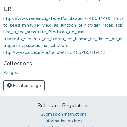
URI
https://www.researchgate.net/publication/246044400_Pota
to_seed_minituber_yield_as_function_of_nitrogen_rates_app
lied_in_the_substrate_Producao_de_mini-
tuberculo_semente_de_batata_em_funcao_de_doses_de_ni
trogenio_aplicadas_ao_substrato
http://www.locus.ufv.br/handle/123456789/18478
Collections
Artigos
Full item page
Rules and Regulations
Submission Instructions
Information policies