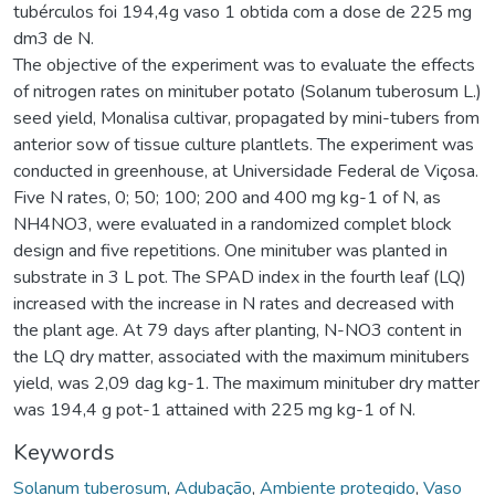
tubérculos foi 194,4g vaso 1 obtida com a dose de 225 mg
dm3 de N.
The objective of the experiment was to evaluate the effects
of nitrogen rates on minituber potato (Solanum tuberosum L.)
seed yield, Monalisa cultivar, propagated by mini-tubers from
anterior sow of tissue culture plantlets. The experiment was
conducted in greenhouse, at Universidade Federal de Viçosa.
Five N rates, 0; 50; 100; 200 and 400 mg kg-1 of N, as
NH4NO3, were evaluated in a randomized complet block
design and five repetitions. One minituber was planted in
substrate in 3 L pot. The SPAD index in the fourth leaf (LQ)
increased with the increase in N rates and decreased with
the plant age. At 79 days after planting, N-NO3 content in
the LQ dry matter, associated with the maximum minitubers
yield, was 2,09 dag kg-1. The maximum minituber dry matter
was 194,4 g pot-1 attained with 225 mg kg-1 of N.
Keywords
Solanum tuberosum
,
Adubação
,
Ambiente protegido
,
Vaso