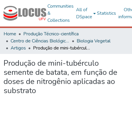
Communities
All of
Oth
&
Statistics
DSpace
inform
Collections
Home
Produção Técnico-científica
Centro de Ciências Biológicas e da Saúde
Biologia Vegetal
Artigos
Produção de mini-tubérculo semente de batata, em função de doses de nitrogênio aplicadas ao substrato
Produção de mini-tubérculo
semente de batata, em função de
doses de nitrogênio aplicadas ao
substrato