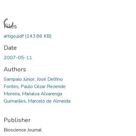
Loading...
Files
artigo.pdf
(143.86 KB)
Date
2007-05-11
Authors
Sampaio Júnior, José Delfino
Fontes, Paulo Cézar Rezende
Moreira, Marialva Alvarenga
Guimarães, Marcelo de Almeida
Publisher
Bioscience Journal