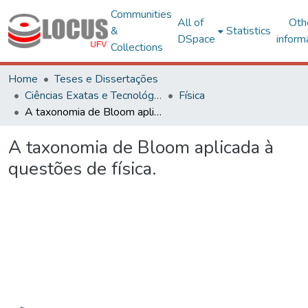
Communities
All of
Oth
&
Statistics
DSpace
inform
Collections
Home
Teses e Dissertações
Ciências Exatas e Tecnológicas
Física
A taxonomia de Bloom aplicada à questões de física.
A taxonomia de Bloom aplicada à
questões de física.