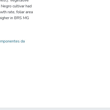
vest). Vegetative
 Negro cultivar had
th rate, foliar area
 higher in BRS MG
mponentes da