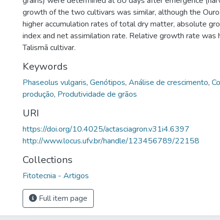
grains) were determined at 80 days after emergence (har
growth of the two cultivars was similar, although the Ouro
higher accumulation rates of total dry matter, absolute grow
index and net assimilation rate. Relative growth rate was
Talismã cultivar.
Keywords
Phaseolus vulgaris
,
Genótipos
,
Análise de crescimento
,
Co
produção
,
Produtividade de grãos
URI
https://doi.org/10.4025/actasciagron.v31i4.6397
http://www.locus.ufv.br/handle/123456789/22158
Collections
Fitotecnia - Artigos
Full item page