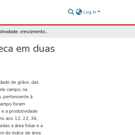
Log In
Produtividade, crescimento e partição de matéria seca em duas cultivares de feijão
seca em duas
idade de grãos, das
 de campo, na
, pertencente à
 campo foram
 e a produtividade
ns aos 12, 22, 36,
as a área foliar e a
m do índice de área