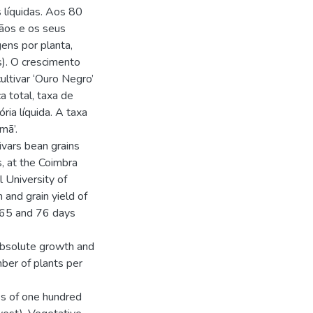
s líquidas. Aos 80
rãos e os seus
ens por planta,
). O crescimento
ultivar ‘Ouro Negro’
 total, taxa de
ria líquida. A taxa
mã’.
vars bean grains
s, at the Coimbra
l University of
 and grain yield of
, 65 and 76 days
 absolute growth and
mber of plants per
ss of one hundred