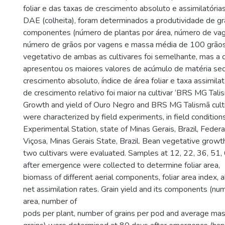
foliar e das taxas de crescimento absoluto e assimilatória
DAE (colheita), foram determinados a produtividade de g
componentes (número de plantas por área, número de vag
número de grãos por vagens e massa média de 100 grãos
vegetativo de ambas as cultivares foi semelhante, mas a c
apresentou os maiores valores de acúmulo de matéria seca
crescimento absoluto, índice de área foliar e taxa assimilató
de crescimento relativo foi maior na cultivar ‘BRS MG Talis
Growth and yield of Ouro Negro and BRS MG Talismã culti
were characterized by field experiments, in field condition
Experimental Station, state of Minas Gerais, Brazil, Federa
Viçosa, Minas Gerais State, Brazil. Bean vegetative growth
two cultivars were evaluated. Samples at 12, 22, 36, 51
after emergence were collected to determine foliar area,
biomass of different aerial components, foliar area index,
net assimilation rates. Grain yield and its components (nu
area, number of
pods per plant, number of grains per pod and average ma