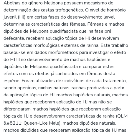
Abelhas do gênero Melipona possuem mecanismo de
determinação das castas trofogenético. O nível de hormônio
juvenil (HJ) em certas fases do desenvolvimento larval
determina as características das fêmeas. Fêmeas e machos
diplóides de Melipona quadrifasciata que, na fase pré
defecante, recebem aplicação tópica de HJ desenvolvem
características morfológicas externas de rainha. Este trabalho
baseou-se em dados morfométricos para investigar o efeito
do HJ III no desenvolvimento de machos haplóides e
diplóides de Melipona quadrifasciata e comparar estes
efeitos com os efeitos já conhecidos em fêmeas desta
espécie. Foram utilizados dez indivíduos de cada tratamento,
sendo operárias, rainhas naturais, rainhas produzidas a partir
da aplicação tópica de HJ, machos haplóides naturais, machos
haplóides que receberam aplicação de HJ mas não se
diferenciaram, machos haplóides que receberam aplicação
tópica de HJ e desenvolveram características de rainha (QLM
&#8211; Queen-Like Male), machos diplóides naturais,
machos diplóides que receberam aplicação tópica de HJ mas