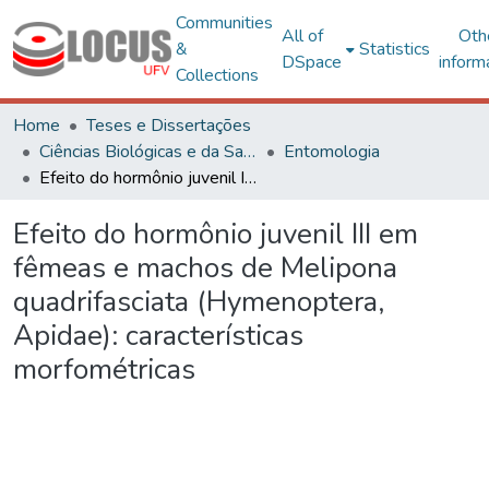
Communities
All of
Oth
&
Statistics
DSpace
inform
Collections
Home
Teses e Dissertações
Ciências Biológicas e da Saúde
Entomologia
Efeito do hormônio juvenil III em fêmeas e machos de Melipona quadrifasciata (Hymenoptera, Apidae): características morfométricas
Efeito do hormônio juvenil III em
fêmeas e machos de Melipona
quadrifasciata (Hymenoptera,
Apidae): características
morfométricas