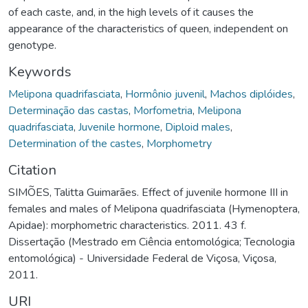
of each caste, and, in the high levels of it causes the
appearance of the characteristics of queen, independent on
genotype.
Keywords
Melipona quadrifasciata
,
Hormônio juvenil
,
Machos diplóides
,
Determinação das castas
,
Morfometria
,
Melipona
quadrifasciata
,
Juvenile hormone
,
Diploid males
,
Determination of the castes
,
Morphometry
Citation
SIMÕES, Talitta Guimarães. Effect of juvenile hormone III in
females and males of Melipona quadrifasciata (Hymenoptera,
Apidae): morphometric characteristics. 2011. 43 f.
Dissertação (Mestrado em Ciência entomológica; Tecnologia
entomológica) - Universidade Federal de Viçosa, Viçosa,
2011.
URI