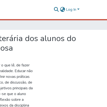
Log In
iterária dos alunos do
çosa
o que lê, de fazer
ealidade. Educar não
nir novas práticas
o, de discussão, de
etivos principais da
a-se que o aluno
flexão sobre a
ixos da disciplina