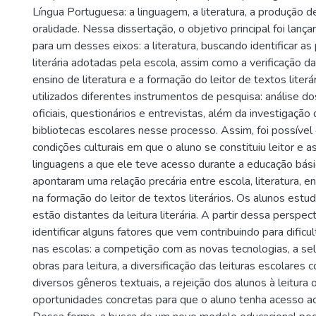
Língua Portuguesa: a linguagem, a literatura, a produção d
oralidade. Nessa dissertação, o objetivo principal foi lança
para um desses eixos: a literatura, buscando identificar as 
literária adotadas pela escola, assim como a verificação d
ensino de literatura e a formação do leitor de textos literá
utilizados diferentes instrumentos de pesquisa: análise 
oficiais, questionários e entrevistas, além da investigação
bibliotecas escolares nesse processo. Assim, foi possível
condições culturais em que o aluno se constituiu leitor e a
linguagens a que ele teve acesso durante a educação bási
apontaram uma relação precária entre escola, literatura, e
na formação do leitor de textos literários. Os alunos estu
estão distantes da leitura literária. A partir dessa perspect
identificar alguns fatores que vem contribuindo para dificulta
nas escolas: a competição com as novas tecnologias, a s
obras para leitura, a diversificação das leituras escolares
diversos gêneros textuais, a rejeição dos alunos à leitura o
oportunidades concretas para que o aluno tenha acesso ao 