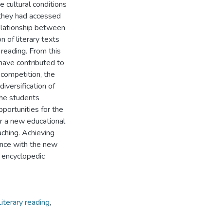
he cultural conditions
t they had accessed
elationship between
n of literary texts
 reading. From this
 have contributed to
 competition, the
diversification of
the students
pportunities for the
or a new educational
aching. Achieving
ance with the new
e encyclopedic
Literary reading
,