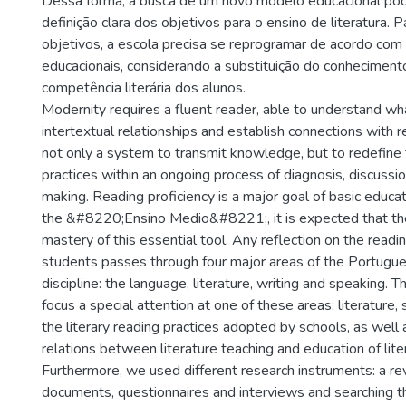
Dessa forma, a busca de um novo modelo educacional po
definição clara dos objetivos para o ensino de literatura. 
objetivos, a escola precisa se reprogramar de acordo com 
educacionais, considerando a substituição do conheciment
competência literária dos alunos.
Modernity requires a fluent reader, able to understand wh
intertextual relationships and establish connections with re
not only a system to transmit knowledge, but to redefine
practices within an ongoing process of diagnosis, discussi
making. Reading proficiency is a major goal of basic educati
the &#8220;Ensino Medio&#8221;, it is expected that th
mastery of this essential tool. Any reflection on the read
students passes through four major areas of the Portugu
discipline: the language, literature, writing and speaking. T
focus a special attention at one of these areas: literature, 
the literary reading practices adopted by schools, as well 
relations between literature teaching and education of lite
Furthermore, we used different research instruments: a rev
documents, questionnaires and interviews and searching th