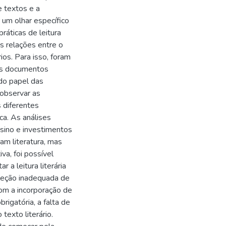
e textos e a
r um olhar específico
práticas de leitura
as relações entre o
rios. Para isso, foram
dos documentos
 do papel das
 observar as
s diferentes
ca. As análises
nsino e investimentos
dam literatura, mas
iva, foi possível
r a leitura literária
eleção inadequada de
 com a incorporação de
brigatória, a falta de
texto literário.