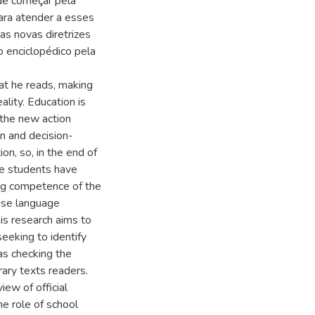
de começar pela
Para atender a esses
as novas diretrizes
o enciclopédico pela
at he reads, making
ality. Education is
 the new action
on and decision-
on, so, in the end of
e students have
ing competence of the
ese language
his research aims to
seeking to identify
as checking the
rary texts readers.
iew of official
e role of school