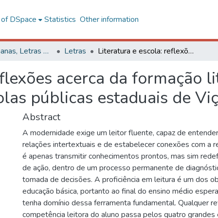
l of DSpace
Statistics
Other information
Ciências Humanas, Letras e Artes
Letras
Literatura e escola: reflexões acerca da formação literária dos alunos do ensino médio das escolas públicas estaduais de Viçosa
eflexões acerca da formação l
las públicas estaduais de Vi
Abstract
A modernidade exige um leitor fluente, capaz de entender 
relações intertextuais e de estabelecer conexões com a r
é apenas transmitir conhecimentos prontos, mas sim redefi
de ação, dentro de um processo permanente de diagnóstic
tomada de decisões. A proficiência em leitura é um dos obj
educação básica, portanto ao final do ensino médio esper
tenha domínio dessa ferramenta fundamental. Qualquer re
competência leitora do aluno passa pelos quatro grandes e