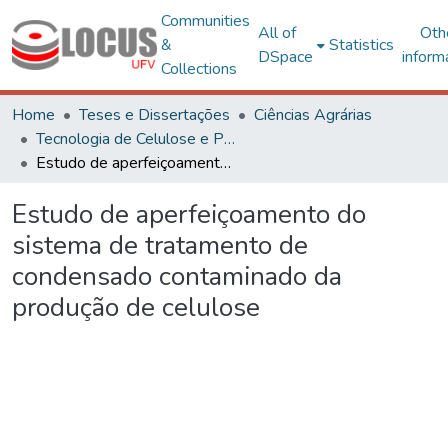
Communities
All of
Oth
&
Statistics
DSpace
inform
Collections
Home
Teses e Dissertações
Ciências Agrárias
Tecnologia de Celulose e Papel
Estudo de aperfeiçoamento do sistema de tratamento de condensado contaminado da produção de celulose
Estudo de aperfeiçoamento do
sistema de tratamento de
condensado contaminado da
produção de celulose