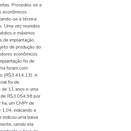
eitas. Procedeu-se a
es econômicos.
izando-se a técnica
k. Uma vez reunidos
 médios e máximos
os de implantação,
rojeto de produção do
cadores econômicos
mplantação foi de
 ha foram com
ão (R$3.414,13). A
ial foi de
o de 11 anos e uma
 de R$3.054,98 por
r ha, um CMPr de
 1,04, indicando a
de indicou uma baixa
amente, sendo ela