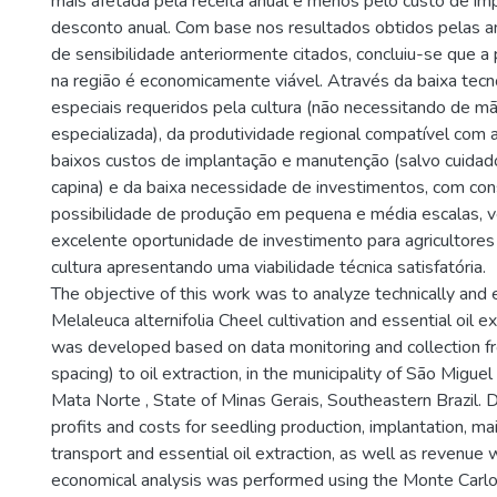
mais afetada pela receita anual e menos pelo custo de im
desconto anual. Com base nos resultados obtidos pelas a
de sensibilidade anteriormente citados, concluiu-se que 
na região é economicamente viável. Através da baixa tecn
especiais requeridos pela cultura (não necessitando de 
especializada), da produtividade regional compatível com a
baixos custos de implantação e manutenção (salvo cuidado
capina) e da baixa necessidade de investimentos, com co
possibilidade de produção em pequena e média escalas, v
excelente oportunidade de investimento para agricultores
cultura apresentando uma viabilidade técnica satisfatória.
The objective of this work was to analyze technically and
Melaleuca alternifolia Cheel cultivation and essential oil e
was developed based on data monitoring and collection f
spacing) to oil extraction, in the municipality of São Migue
Mata Norte , State of Minas Gerais, Southeastern Brazil. D
profits and costs for seedling production, implantation, ma
transport and essential oil extraction, as well as revenue
economical analysis was performed using the Monte Carlo