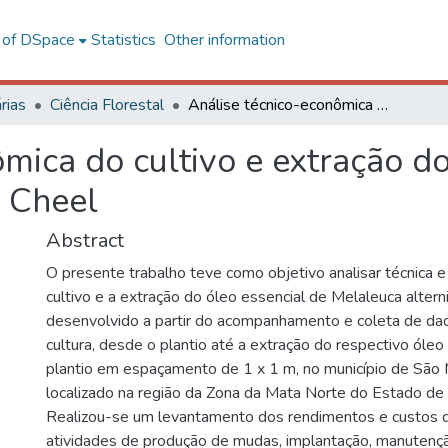
l of DSpace
Statistics
Other information
rias
Ciência Florestal
Análise técnico-econômica do cultivo e extração do óleo essencial de Melaleuca alternifolia Cheel
mica do cultivo e extração do
a Cheel
Abstract
O presente trabalho teve como objetivo analisar técnica
cultivo e a extração do óleo essencial de Melaleuca alterni
desenvolvido a partir do acompanhamento e coleta de dad
cultura, desde o plantio até a extração do respectivo óleo
plantio em espaçamento de 1 x 1 m, no município de São 
localizado na região da Zona da Mata Norte do Estado de 
Realizou-se um levantamento dos rendimentos e custos da
atividades de produção de mudas, implantação, manutenção