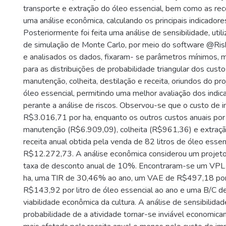
transporte e extração do óleo essencial, bem como as rec
uma análise econômica, calculando os principais indicador
Posteriormente foi feita uma análise de sensibilidade, util
de simulação de Monte Carlo, por meio do software @Ris
e analisados os dados, fixaram- se parâmetros mínimos,
para as distribuições de probabilidade triangular dos cust
manutenção, colheita, destilação e receita, oriundos do p
óleo essencial, permitindo uma melhor avaliação dos indi
perante a análise de riscos. Observou-se que o custo de i
R$3.016,71 por ha, enquanto os outros custos anuais por
manutenção (R$6.909,09), colheita (R$961,36) e extraç
receita anual obtida pela venda de 82 litros de óleo essenc
R$12.272,73. A análise econômica considerou um projet
taxa de desconto anual de 10%. Encontraram-se um VPL
ha, uma TIR de 30,46% ao ano, um VAE de R$497,18 po
R$143,92 por litro de óleo essencial ao ano e uma B/C de
viabilidade econômica da cultura. A análise de sensibilida
probabilidade de a atividade tornar-se inviável economic