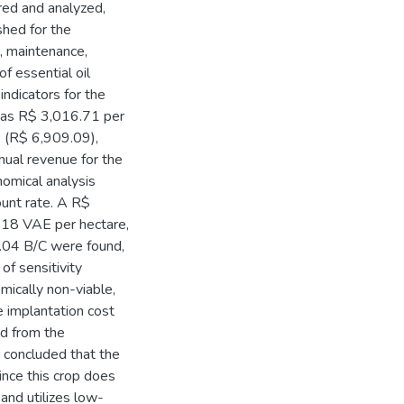
red and analyzed,
hed for the
n, maintenance,
of essential oil
indicators for the
 was R$ 3,016.71 per
e (R$ 6,909.09),
ual revenue for the
nomical analysis
unt rate. A R$
.18 VAE per hectare,
1.04 B/C were found,
 of sensitivity
mically non-viable,
e implantation cost
ed from the
s concluded that the
Since this crop does
and utilizes low-