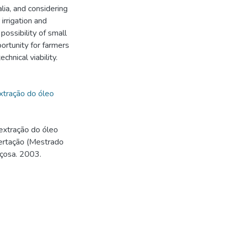
alia, and considering
irrigation and
possibility of small
ortunity for farmers
chnical viability.
xtração do óleo
extração do óleo
sertação (Mestrado
içosa. 2003.