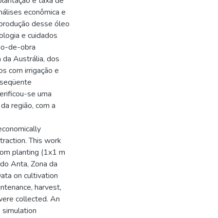
plantação e taxa de
nálises econômica e
a produção desse óleo
ologia e cuidados
mão-de-obra
 da Austrália, dos
s com irrigação e
nseqüente
erificou-se uma
 da região, com a
 economically
xtraction. This work
rom planting (1x1 m
l do Anta, Zona da
ata on cultivation
intenance, harvest,
 were collected. An
 simulation