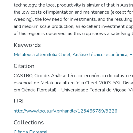
technology, the local productivity is similar of that in Austr
the low costs of implantation and maintenance (except for 
weeding), the low need for investments, and the resulting 
and medium scale production, an excellent investment opp
of this region is observed, as this crop shows a satisfying te
Keywords
Melaleuca alternifolia Cheel
,
Análise técnico-econômica
,
E
Citation
CASTRO, Ciro de. Análise técnico-econômica do cultivo e 
essencial de Melaleuca alternifolia Cheel. 2003. 53f. Dis
em Ciência Florestal) - Universidade Federal de Viçosa, V
URI
http://www.locus.ufv.br/handle/123456789/9226
Collections
Ciência Florestal