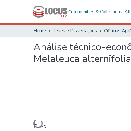
Communities & Collections
Al
Home
Teses e Dissertações
Ciências Agrá
Análise técnico-econô
Melaleuca alternifoli
Loading...
Files