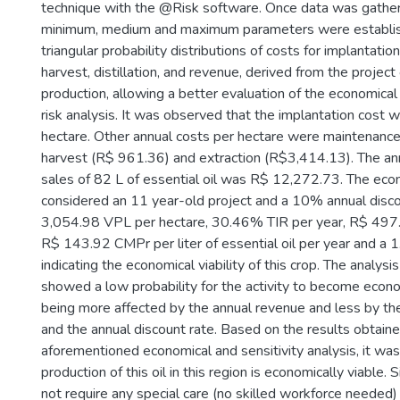
technique with the @Risk software. Once data was gathe
minimum, medium and maximum parameters were establis
triangular probability distributions of costs for implantatio
harvest, distillation, and revenue, derived from the project 
production, allowing a better evaluation of the economical 
risk analysis. It was observed that the implantation cost
hectare. Other annual costs per hectare were maintenanc
harvest (R$ 961.36) and extraction (R$3,414.13). The ann
sales of 82 L of essential oil was R$ 12,272.73. The eco
considered an 11 year-old project and a 10% annual disco
3,054.98 VPL per hectare, 30.46% TIR per year, R$ 497
R$ 143.92 CMPr per liter of essential oil per year and a 
indicating the economical viability of this crop. The analysis
showed a low probability for the activity to become econo
being more affected by the annual revenue and less by th
and the annual discount rate. Based on the results obtain
aforementioned economical and sensitivity analysis, it wa
production of this oil in this region is economically viable. 
not require any special care (no skilled workforce needed) 