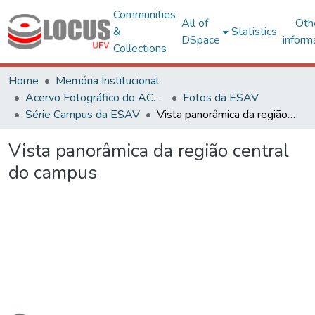
Communities
All of
Oth
&
Statistics
DSpace
inform
Collections
Home
Memória Institucional
Acervo Fotográfico do ACH-UFV
Fotos da ESAV
Série Campus da ESAV
Vista panorâmica da região central do campus
Vista panorâmica da região central
do campus
Loading...