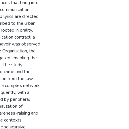
nces that bring into
nt communication
 lyrics are directed
cribed to the urban
rooted in orality,
ication contract, a
re-savoir was observed
 Organization, the
gated, enabling the
s. The study
f crime and the
tion from the law
ith a complex network
quently, with a
ed by peripheral
alization of
wareness-raising and
se contexts.
ciodiscursive