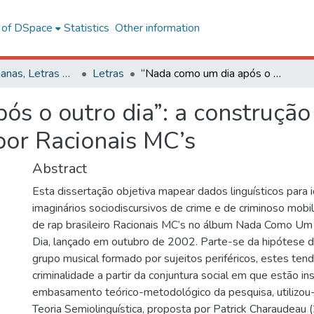
l of DSpace
Statistics
Other information
Ciências Humanas, Letras e Artes
Letras
“Nada como um dia após o outro dia”: a construção dos imaginários de crime e de criminoso por Racionais MC’s
s o outro dia”: a construção
por Racionais MC’s
Abstract
Esta dissertação objetiva mapear dados linguísticos para i
imaginários sociodiscursivos de crime e de criminoso mobi
de rap brasileiro Racionais MC’s no álbum Nada Como U
Dia, lançado em outubro de 2002. Parte-se da hipótese d
grupo musical formado por sujeitos periféricos, estes ten
criminalidade a partir da conjuntura social em que estão i
embasamento teórico-metodológico da pesquisa, utilizou
Teoria Semiolinguística, proposta por Patrick Charaudeau