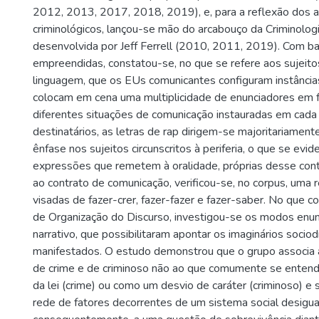
2012, 2013, 2017, 2018, 2019), e, para a reflexão dos 
criminológicos, lançou-se mão do arcabouço da Criminologia
desenvolvida por Jeff Ferrell (2010, 2011, 2019). Com ba
empreendidas, constatou-se, no que se refere aos sujeito
linguagem, que os EUs comunicantes configuram instânci
colocam em cena uma multiplicidade de enunciadores em 
diferentes situações de comunicação instauradas em cada
destinatários, as letras de rap dirigem-se majoritariamen
ênfase nos sujeitos circunscritos à periferia, o que se evi
expressões que remetem à oralidade, próprias desse cont
ao contrato de comunicação, verificou-se, no corpus, uma r
visadas de fazer-crer, fazer-fazer e fazer-saber. No que
de Organização do Discurso, investigou-se os modos enunci
narrativo, que possibilitaram apontar os imaginários sociod
manifestados. O estudo demonstrou que o grupo associa
de crime e de criminoso não ao que comumente se enten
da lei (crime) ou como um desvio de caráter (criminoso) e
rede de fatores decorrentes de um sistema social desigual