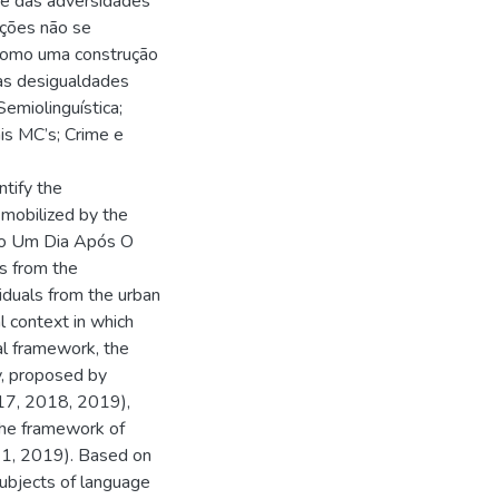
te das adversidades
cações não se
 como uma construção
das desigualdades
emiolinguística;
ais MC’s; Crime e
ntify the
e mobilized by the
omo Um Dia Após O
s from the
viduals from the urban
l context in which
l framework, the
y, proposed by
17, 2018, 2019),
 the framework of
011, 2019). Based on
subjects of language