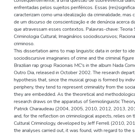
consequentemente, a uma questão de sobrevivência dian
enfrentadas pelos sujeitos periféricos. Essas (res)signifi
caracterizam como uma idealização da criminalidade, mas
de um discurso de conscientização e de denúncia acerca 
que atravessam esses contextos. Palavras-chave: Teoria S
Criminologia Cultural; Imaginários sociodiscursivos; Racion
criminoso.
This dissertation aims to map linguistic data in order to ide
sociodiscursive imaginaries of crime and the criminal figur
Brazilian rap group Racionais MC's in the album Nada C
Outro Dia, released in October 2002. The research depart
hypothesis that, since the musical group is formed by indi
periphery, they tend to represent criminality from the socia
they are embedded. As the theoretical and methodologica
research draws on the apparatus of Semiolinguistic Theor
Patrick Charaudeau (2004, 2005, 2010, 2012, 2013, 20
and, for the reflection on criminological aspects, relies on
Cultural Criminology, developed by Jeff Ferrell (2010, 2
the analyses carried out, it was found, with regard to the 