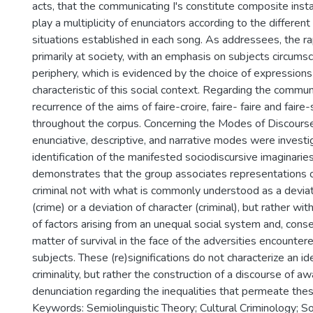
acts, that the communicating I's constitute composite insta
play a multiplicity of enunciators according to the differe
situations established in each song. As addressees, the rap
primarily at society, with an emphasis on subjects circums
periphery, which is evidenced by the choice of expressions 
characteristic of this social context. Regarding the commun
recurrence of the aims of faire-croire, faire- faire and fai
throughout the corpus. Concerning the Modes of Discourse
enunciative, descriptive, and narrative modes were investi
identification of the manifested sociodiscursive imaginarie
demonstrates that the group associates representations o
criminal not with what is commonly understood as a devia
(crime) or a deviation of character (criminal), but rather w
of factors arising from an unequal social system and, conse
matter of survival in the face of the adversities encounter
subjects. These (re)significations do not characterize an ide
criminality, but rather the construction of a discourse of a
denunciation regarding the inequalities that permeate the
Keywords: Semiolinguistic Theory; Cultural Criminology; So