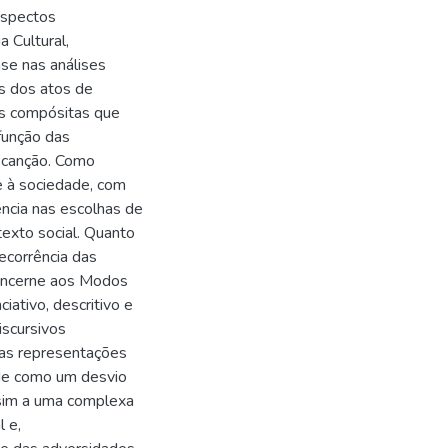
aspectos
 Cultural,
se nas análises
s dos atos de
as compósitas que
função das
 canção. Como
te à sociedade, com
dencia nas escolhas de
exto social. Quanto
ecorrência das
 concerne aos Modos
ativo, descritivo e
iscursivos
 as representações
de como um desvio
 sim a uma complexa
 e,