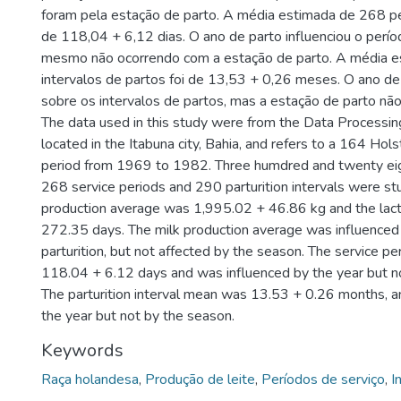
foram pela estação de parto. A média estimada de 268 pe
de 118,04 + 6,12 dias. O ano de parto influenciou o perío
mesmo não ocorrendo com a estação de parto. A média 
intervalos de partos foi de 13,53 + 0,26 meses. O ano de 
sobre os intervalos de partos, mas a estação de parto não 
The data used in this study were from the Data Process
located in the Itabuna city, Bahia, and refers to a 164 Hols
period from 1969 to 1982. Three humdred and twenty eigh
268 service periods and 290 parturition intervals were stu
production average was 1,995.02 + 46.86 kg and the lact
272.35 days. The milk production average was influenced 
parturition, but not affected by the season. The service 
118.04 + 6.12 days and was influenced by the year but n
The parturition interval mean was 13.53 + 0.26 months, a
the year but not by the season.
Keywords
Raça holandesa
,
Produção de leite
,
Períodos de serviço
,
I