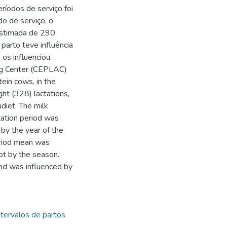
ríodos de serviço foi
do de serviço, o
estimada de 290
parto teve influência
os influenciou.
ing Center (CEPLAC)
tein cows, in the
t (328) lactations,
diet. The milk
ation period was
by the year of the
period mean was
ot by the season.
nd was influenced by
ntervalos de partos