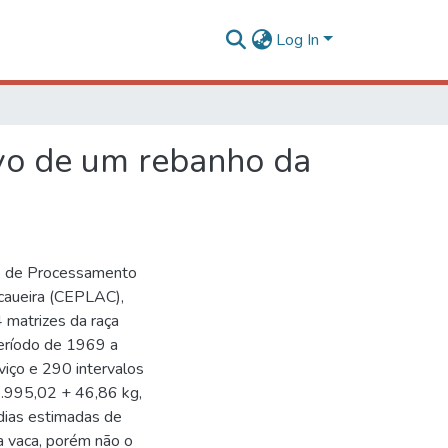
Log In
vo de um rebanho da
ro de Processamento
caueira (CEPLAC),
4 matrizes da raça
período de 1969 a
iço e 290 intervalos
1.995,02 + 46,86 kg,
dias estimadas de
a vaca, porém não o