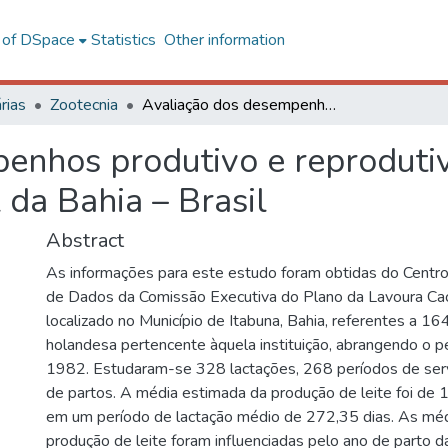
l of DSpace
Statistics
Other information
rias
Zootecnia
Avaliação dos desempenhos produtivo e reprodutivo de um rebanho da raça holandesa do sul da Bahia – Brasil
enhos produtivo e reproduti
 da Bahia – Brasil
Abstract
As informações para este estudo foram obtidas do Cent
de Dados da Comissão Executiva do Plano da Lavoura Ca
localizado no Município de Itabuna, Bahia, referentes a 16
holandesa pertencente àquela instituição, abrangendo o 
1982. Estudaram-se 328 lactações, 268 períodos de serv
de partos. A média estimada da produção de leite foi de 
em um período de lactação médio de 272,35 dias. As mé
produção de leite foram influenciadas pelo ano de parto d