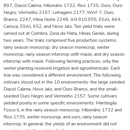
897, Diacol Calima, Milionário 1732, Rico 1735, Ouro, Ouro
Negro, Vermelho 2157, Linhagem 2177, WAF 7, Ouro
Branco, 2247, Meia Noite 2248, AN 910.955, ESAL 664,
Carioca, ESAL 652, and Novo Jalo. Ten yield trials were
carried out at Coimbra, Zona da Mata, Minas Gerais, during
two years. The trials comprised five production systems:
rainy season monocrop, dry season monecrop, winter
monocrop, rainy season intercrop with maize, and dry season
intercmp with maize. Following farming practices, only the
winter planting received irrigation and agroehemicals. Each
triai was considered a different environment. The following
cnitivars stood out in the 10 environments: the large seeded
Diacol Calima, Novo Jalo, and Ouro Branco, and the small-
seeded Ouro Negro and Vermelho 2157. Some cultivars
yielded poorly in some specific environments: Manteigão
Fosco ll, in the rainy season monocrop; Milionário 1732 and
Rico 1735, winter monocrop; and ouro, rainy season
intercrop. In general, the yields of an environment did not