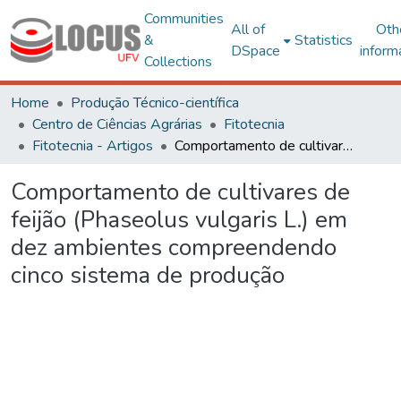
Communities
All of
Oth
&
Statistics
DSpace
inform
Collections
Home
Produção Técnico-científica
Centro de Ciências Agrárias
Fitotecnia
Fitotecnia - Artigos
Comportamento de cultivares de feijão (Phaseolus vulgaris L.) em dez ambientes compreendendo cinco sistema de produção
Comportamento de cultivares de
feijão (Phaseolus vulgaris L.) em
dez ambientes compreendendo
cinco sistema de produção