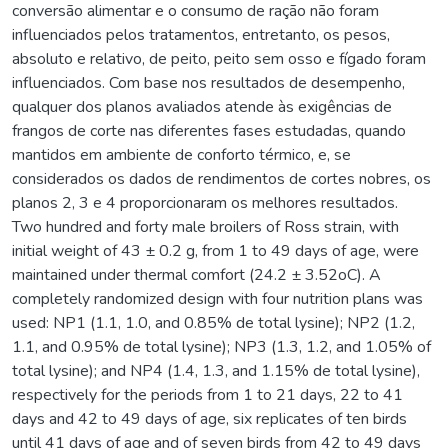
conversão alimentar e o consumo de ração não foram
influenciados pelos tratamentos, entretanto, os pesos,
absoluto e relativo, de peito, peito sem osso e fígado foram
influenciados. Com base nos resultados de desempenho,
qualquer dos planos avaliados atende às exigências de
frangos de corte nas diferentes fases estudadas, quando
mantidos em ambiente de conforto térmico, e, se
considerados os dados de rendimentos de cortes nobres, os
planos 2, 3 e 4 proporcionaram os melhores resultados.
Two hundred and forty male broilers of Ross strain, with
initial weight of 43 ± 0.2 g, from 1 to 49 days of age, were
maintained under thermal comfort (24.2 ± 3.52oC). A
completely randomized design with four nutrition plans was
used: NP1 (1.1, 1.0, and 0.85% de total lysine); NP2 (1.2,
1.1, and 0.95% de total lysine); NP3 (1.3, 1.2, and 1.05% of
total lysine); and NP4 (1.4, 1.3, and 1.15% de total lysine),
respectively for the periods from 1 to 21 days, 22 to 41
days and 42 to 49 days of age, six replicates of ten birds
until 41 days of age and of seven birds from 42 to 49 days