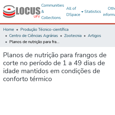
Communities
All of
Oth
&
Statistics
DSpace
inform
Collections
Home
Produção Técnico-científica
Centro de Ciências Agrárias
Zootecnia
Artigos
Planos de nutrição para frangos de corte no período de 1 a 49 dias de idade mantidos em condições de conforto térmico
Planos de nutrição para frangos de
corte no período de 1 a 49 dias de
idade mantidos em condições de
conforto térmico