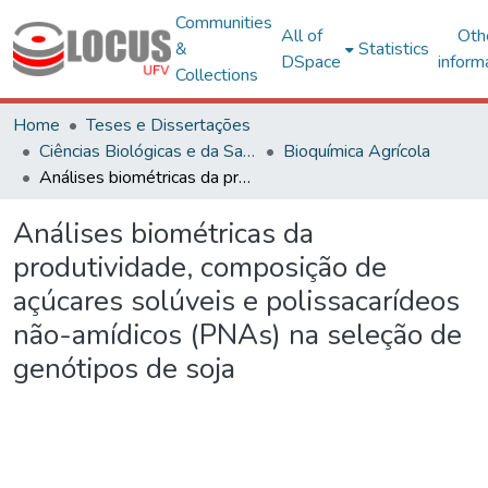
Communities
All of
Oth
&
Statistics
DSpace
inform
Collections
Home
Teses e Dissertações
Ciências Biológicas e da Saúde
Bioquímica Agrícola
Análises biométricas da produtividade, composição de açúcares solúveis e polissacarídeos não-amídicos (PNAs) na seleção de genótipos de soja
Análises biométricas da
produtividade, composição de
açúcares solúveis e polissacarídeos
não-amídicos (PNAs) na seleção de
genótipos de soja