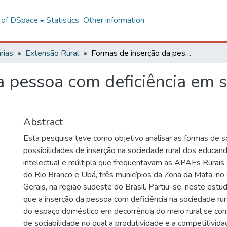
l of DSpace
Statistics
Other information
rias
Extensão Rural
Formas de inserção da pessoa com deficiência em sociedades rurais da Zona da Mata mineira
 pessoa com deficiência em s
Abstract
Esta pesquisa teve como objetivo analisar as formas de so
possibilidades de inserção na sociedade rural dos educan
intelectual e múltipla que frequentavam as APAEs Rurais
do Rio Branco e Ubá, três municípios da Zona da Mata, no
Gerais, na região sudeste do Brasil. Partiu-se, neste estu
que a inserção da pessoa com deficiência na sociedade rur
do espaço doméstico em decorrência do meio rural se con
de sociabilidade no qual a produtividade e a competitivid