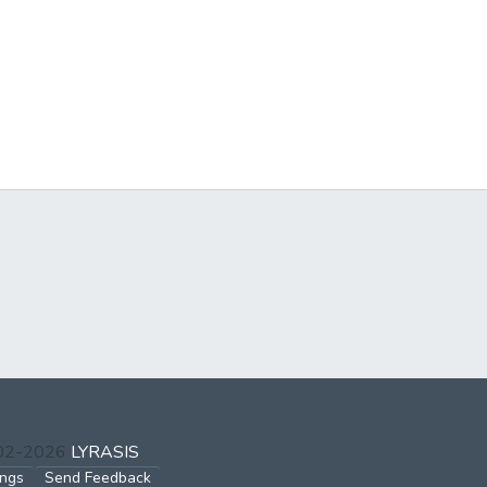
002-2026
LYRASIS
ings
Send Feedback