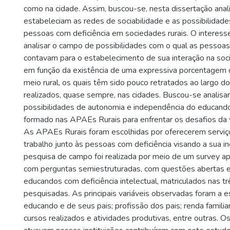
como na cidade. Assim, buscou-se, nesta dissertação anal
estabeleciam as redes de sociabilidade e as possibilidade
pessoas com deficiência em sociedades rurais. O interess
analisar o campo de possibilidades com o qual as pessoas
contavam para o estabelecimento de sua interação na soci
em função da existência de uma expressiva porcentagem 
meio rural, os quais têm sido pouco retratados ao largo d
realizados, quase sempre, nas cidades. Buscou-se analisar,
possibilidades de autonomia e independência do educando
formado nas APAEs Rurais para enfrentar os desafios da v
As APAEs Rurais foram escolhidas por oferecerem serviç
trabalho junto às pessoas com deficiência visando a sua in
pesquisa de campo foi realizada por meio de um survey ap
com perguntas semiestruturadas, com questões abertas e
educandos com deficiência intelectual, matriculados nas 
pesquisadas. As principais variáveis observadas foram a e
educando e de seus pais; profissão dos pais; renda familiar;
cursos realizados e atividades produtivas, entre outras. Os