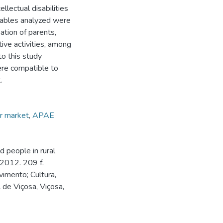
llectual disabilities
iables analyzed were
ation of parents,
tive activities, among
to this study
re compatible to
.
r market
,
APAE
d people in rural
 2012. 209 f.
vimento; Cultura,
 de Viçosa, Viçosa,