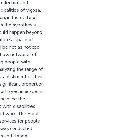
tellectual and
ipalities of Viçosa,
n, in the state of
ith the hypothesis
 would happen beyond
itute a space of
d be not as noticed
ne how networks of
ing people with
analyzing the range of
stablishment of their
significant proportion
portrayed in academic
 examine the
with disabilities
nd work. The Rural
services for people
ch was conducted
en and closed