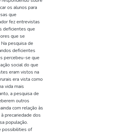
do respondendo sobre
car os alunos para
esas que
or fez entrevistas
s deficientes que
dores que se
. Na pesquisa de
andos deficientes
ais percebeu-se que
pação social do que
stes eram vistos na
rurais era vista como
ma vida mais
tanto, a pesquisa de
ceberem outros
 ainda com relação às
o à precariedade dos
sa população.
possibilities of