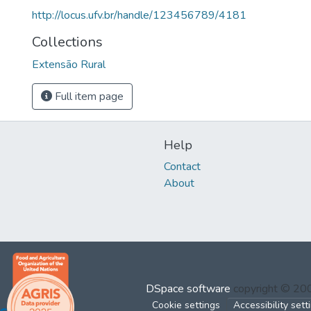
http://locus.ufv.br/handle/123456789/4181
Collections
Extensão Rural
Full item page
Help
Contact
About
DSpace software
copyright © 2
Cookie settings
Accessibility sett