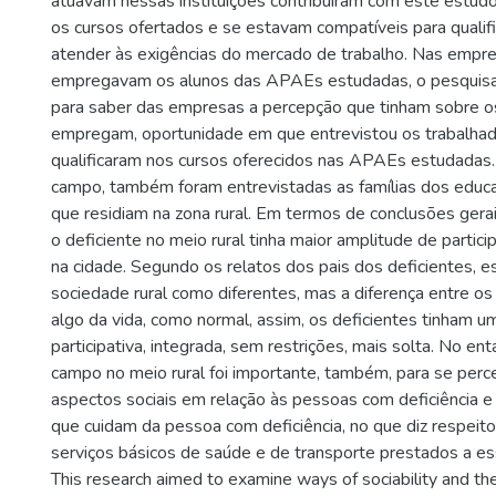
atuavam nessas instituições contribuíram com este estu
os cursos ofertados e se estavam compatíveis para qualifi
atender às exigências do mercado de trabalho. Nas empr
empregavam os alunos das APAEs estudadas, o pesquisad
para saber das empresas a percepção que tinham sobre o
empregam, oportunidade em que entrevistou os trabalha
qualificaram nos cursos oferecidos nas APAEs estudadas
campo, também foram entrevistadas as famílias dos educ
que residiam na zona rural. Em termos de conclusões ger
o deficiente no meio rural tinha maior amplitude de partici
na cidade. Segundo os relatos dos pais dos deficientes, e
sociedade rural como diferentes, mas a diferença entre os 
algo da vida, como normal, assim, os deficientes tinham u
participativa, integrada, sem restrições, mais solta. No en
campo no meio rural foi importante, também, para se per
aspectos sociais em relação às pessoas com deficiência e
que cuidam da pessoa com deficiência, no que diz respeit
serviços básicos de saúde e de transporte prestados a es
This research aimed to examine ways of sociability and the 