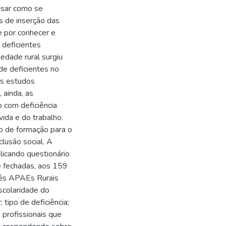
isar como se
s de inserção das
e por conhecer e
 deficientes
edade rural surgiu
de deficientes no
os estudos
 ainda, as
 com deficiência
ida e do trabalho.
o de formação para o
clusão social. A
licando questionário
 fechadas, aos 159
três APAEs Rurais
scolaridade do
 tipo de deficiência;
 profissionais que