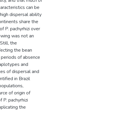
lity, and that much of
haracteristics can be
igh dispersal ability
ontinents share the
f P. pachyrhizi over
llowing was not an
till, the
fecting the bean
g periods of absence
haplotypes and
tes of dispersal and
tified in Brazil
populations,
ce of origin of
 P. pachyrhizi
mplicating the