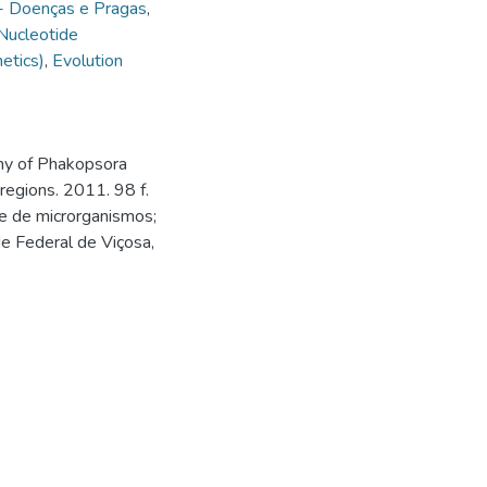
- Doenças e Pragas
,
Nucleotide
netics)
,
Evolution
hy of Phakopsora
regions. 2011. 98 f.
e de microrganismos;
de Federal de Viçosa,