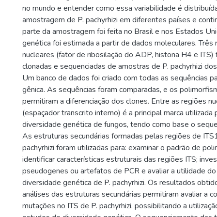
no mundo e entender como essa variabilidade é distribuída
amostragem de P. pachyrhizi em diferentes países e conti
parte da amostragem foi feita no Brasil e nos Estados Uni
genética foi estimada a partir de dados moleculares. Três
nucleares (fator de ribosilação do ADP, histona H4 e ITS) 
clonadas e sequenciadas de amostras de P. pachyrhizi dos 
Um banco de dados foi criado com todas as sequências pa
gênica. As sequências foram comparadas, e os polimorfism
permitiram a diferenciação dos clones. Entre as regiões nu
(espaçador transcrito interno) é a principal marca utilizad
diversidade genética de fungos, tendo como base o seq
As estruturas secundárias formadas pelas regiões de ITS1
pachyrhizi foram utilizadas para: examinar o padrão de pol
identificar características estruturais das regiões ITS; inv
pseudogenes ou artefatos de PCR e avaliar a utilidade d
diversidade genética de P. pachyrhizi. Os resultados obti
análises das estruturas secundárias permitiram avaliar a co
mutações no ITS de P. pachyrhizi, possibilitando a utilizaç