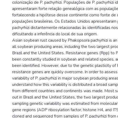
colonização de P. pachyrhizi. Populações de P. pachyrhizi id
apresentaram forte relação genealógica com as populações
fortalecendo a hipótese desse continente como fonte de 
populações brasileiras. Os Estados Unidos apresentaram
pachyrhizi distantemente relacionadas às identificadas nos
dificultando a inferência do local de sua origem.
Asian soybean rust caused by Phakopsora pachyrhizi is an 
all soybean producing areas, including the two largest pro
Brazil and the United States. Resistance genes (Rpp) to P
been constantly studied in soybean and related species,
been identified. However, due to the genetic plasticity of 
resistance genes are quickly overcome. In order to assess 
variability of P. pachyrhizi in major soybean producing area
understand how this variability is distributed a broad sampl
from different countries and continents was made. Most s
out in Brazil and the United States, the two largest produ
sampling genetic variability was estimated from molecular
gene regions (ADP ribosylation factor, histone H4, and IT
cloned and sequenced from samples of P. pachyrhizi from d