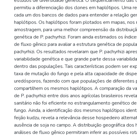
estudos de diversidade genética. O sequenciamento das t
permitiu a diferenciação dos clones em haplótipos. Uma re
cada um dos bancos de dados para entender a relação gen
haplótipos. Os haplótipos foram plotados em mapas, nos r
amostragem, para uma melhor compreensão da distribuição
genética de P. pachyrhizi. Foram ainda estimados os índic
de fluxo gênico para avaliar a estrutura genética de popul
pachyrhizi. Os resultados revelaram que P. pachyrhizi apre
variabilidade genética e que grande parte dessa variabili
dentro das populações. Tais características podem ser exp
taxa de mutação do fungo e pela alta capacidade de disp
uredósporos, fazendo com que populações de diferentes 
compartilhem os mesmos haplótipos. A comparação da var
de P. pachyrhizi entre dois anos agrícolas brasileiros reve
sanitário não foi eficiente no estrangulamento genético 
fungo. Ainda, a identificação dos mesmos haplótipos ident
feijão kudzu, revela a relevância desse hospedeiro alterna
ausência de soja no campo. A distribuição geográfica dos 
análises de fluxo gênico permitiram inferir as possíveis ro