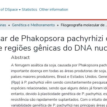
l of DSpace
Statistics
Other information
rias
Genética e Melhoramento
Filogeografia molecular de Phakopsora pachyrhizi com base em dad
lar de Phakopsora pachyrhiz
 regiões gênicas do DNA nuc
Abstract
A ferrugem asiática da soja, causada por Phakopsora pachy
importante doença em todas as áreas produtoras de soja, 
países maiores produtores, Brasil e Estados Unidos. Gene
(Rpp) à P. pachyrhizi vêm sendo constantemente pesquis
espécies relacionadas, sendo que alguns deles já foram id
entanto, devido à plasticidade genética de P. pachyrhizi, 
resistência são rapidamente suplantados. Com o intuito de 
variabilidade genética de P. pachyrhizi nas principais área