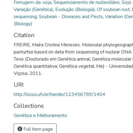
Ferrugem-da-soja
,
Sequenciamento de nucleotídeo
,
Soja 
Variação (Genética)
,
Evolução (Biologia)
,
Of soybean rust
,
sequencing
,
Soybean - Diseases and Pests
,
Variation (Ge
(Biology)
Citation
FREIRE, Maíra Cristina Menezes. Molecular phylogeograp
pachyrhizi based on data from sequencing of nuclear DNA 
Tese (Doutorado em Genética animal; Genética molecular 
Genética quantitativa; Genética vegetal; Me) - Universida
Viçosa, 2011.
URI
http://locus.ufv.br/handle/123456789/1404
Collections
Genética e Melhoramento
Full item page