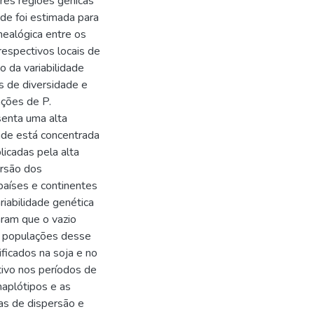
rês regiões gênicas
de foi estimada para
ealógica entre os
espectivos locais de
 da variabilidade
es de diversidade e
ações de P.
senta uma alta
dade está concentrada
licadas pela alta
ersão dos
países e continentes
iabilidade genética
laram que o vazio
de populações desse
ificados na soja e no
tivo nos períodos de
haplótipos e as
tas de dispersão e