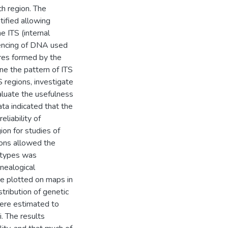
h region. The
ified allowing
e ITS (internal
uencing of DNA used
ures formed by the
ne the pattern of ITS
S regions, investigate
luate the usefulness
data indicated that the
liability of
gion for studies of
ions allowed the
lotypes was
nealogical
e plotted on maps in
tribution of genetic
 were estimated to
i. The results