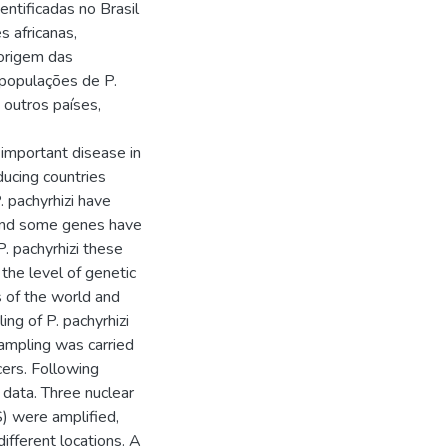
entificadas no Brasil
 africanas,
origem das
 populações de P.
 outros países,
important disease in
ducing countries
. pachyrhizi have
 and some genes have
P. pachyrhizi these
the level of genetic
s of the world and
ing of P. pachyrhizi
ampling was carried
cers. Following
 data. Three nuclear
S) were amplified,
ifferent locations. A