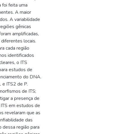
 foi feita uma
nentes. A maior
dos. A variabilidade
 regiões gênicas
foram amplificadas,
diferentes locais.
ra cada região
os identificados
cleares, o ITS
a para estudos de
uenciamento do DNA.
 e ITS2 de P.
imorfismos de ITS;
estigar a presença de
o ITS em estudos de
dos revelaram que as
nfiabilidade das
ão dessa região para