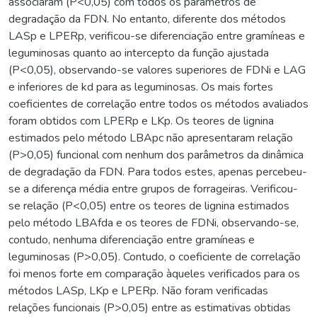
associaram (P<0,05) com todos os parâmetros de
degradação da FDN. No entanto, diferente dos métodos
LASp e LPERp, verificou-se diferenciação entre gramíneas e
leguminosas quanto ao intercepto da função ajustada
(P<0,05), observando-se valores superiores de FDNi e LAG
e inferiores de kd para as leguminosas. Os mais fortes
coeficientes de correlação entre todos os métodos avaliados
foram obtidos com LPERp e LKp. Os teores de lignina
estimados pelo método LBApc não apresentaram relação
(P>0,05) funcional com nenhum dos parâmetros da dinâmica
de degradação da FDN. Para todos estes, apenas percebeu-
se a diferença média entre grupos de forrageiras. Verificou-
se relação (P<0,05) entre os teores de lignina estimados
pelo método LBAfda e os teores de FDNi, observando-se,
contudo, nenhuma diferenciação entre gramíneas e
leguminosas (P>0,05). Contudo, o coeficiente de correlação
foi menos forte em comparação àqueles verificados para os
métodos LASp, LKp e LPERp. Não foram verificadas
relações funcionais (P>0,05) entre as estimativas obtidas