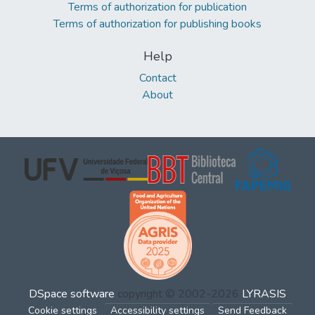
Terms of authorization for publication
Terms of authorization for publishing books
Help
Contact
About
DSpace software
copyright © 2002-2026
LYRASIS
Cookie settings
Accessibility settings
Send Feedback