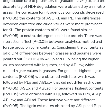
degradation rate of potentially degradable NDF (kd), and the
discrete lag of NDF degradation were obtained by an in vitro
assay. The correction for nitrogenous compounds decreased
(P<0.05) the contents of ASL, KL and PL. The differences
between corrected and crude values were more prominent
for KL. The protein contents of KL were found similar
(P>0.05) to neutral detergent insoluble protein. There was
interaction effect (P<0.05) between analytical method and
forage group on lignin contents. Considering the contents as
g/kg DM, differences between grasses and legumes were
pointed out (P<0.05) by ASLp and PLp, being the higher
values associated with legumes, and by ABLcw, which
caused higher values in grasses. For grasses, highest lignin
contents (P<0.05) were obtained with KLp, which was
followed by PLp and ABLcw, that did not differ each other
(P>0.05), ASLp, and ABLad. For legumes, highest contents
(P<0.05) were obtained with KLp, followed by LPp, ASLp,
ABLcw, and ABLad. These last two were not different
(P>0.05). The lignin estimates obtained by ASLp and PLp