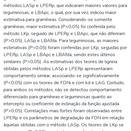
métodos LASp e LPERp, que indicaram maiores valores para
leguminosas, e LBApc, o qual, por sua vez, indicou maior
estimativa para gramíneas. Considerando-se somente
gramíneas, maior estimativa (P<0,05) foi conferida pelo
método LKp, seguido de LPERp e LBApc, que não diferiram
(P>0,05), LASp e LBAfda. Para leguminosas, as maiores
estimativas (P<0,05) foram conferidas por LKp, seguidas por
LPERp, LASp e LBApc e LBAfda, sendo estes últimos
similares (P>0,05). As estimativas dos teores de lignina
obtidas pelos métodos LASp e LPERp apresentaram
comportamento similar, associando-se significativamente
(P<0,05) com os teores de FDNi e com kd e LAG. Contudo,
para ambos os métodos, não se detectou comportamento
diferenciado para gramíneas e leguminosas quanto ao
intercepto ou coeficiente de inclinação da função ajustada
(P>0,05). Correlações mais fortes foram observadas entre
LPERp e os parâmetros de degradação da FDN em relação
àquelas obtidas com o método LASp. Os teores de LKp se