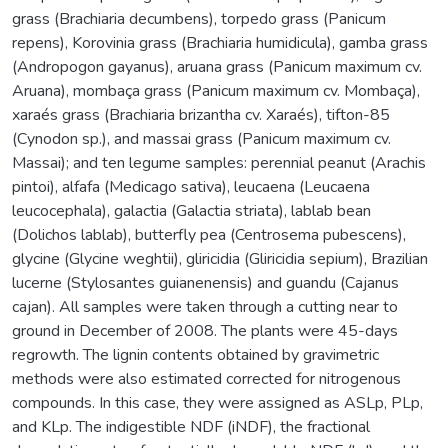
grass (Brachiaria decumbens), torpedo grass (Panicum
repens), Korovinia grass (Brachiaria humidicula), gamba grass
(Andropogon gayanus), aruana grass (Panicum maximum cv.
Aruana), mombaça grass (Panicum maximum cv. Mombaça),
xaraés grass (Brachiaria brizantha cv. Xaraés), tifton-85
(Cynodon sp.), and massai grass (Panicum maximum cv.
Massai); and ten legume samples: perennial peanut (Arachis
pintoi), alfafa (Medicago sativa), leucaena (Leucaena
leucocephala), galactia (Galactia striata), lablab bean
(Dolichos lablab), butterfly pea (Centrosema pubescens),
glycine (Glycine weghtii), gliricidia (Gliricidia sepium), Brazilian
lucerne (Stylosantes guianenensis) and guandu (Cajanus
cajan). All samples were taken through a cutting near to
ground in December of 2008. The plants were 45-days
regrowth. The lignin contents obtained by gravimetric
methods were also estimated corrected for nitrogenous
compounds. In this case, they were assigned as ASLp, PLp,
and KLp. The indigestible NDF (iNDF), the fractional