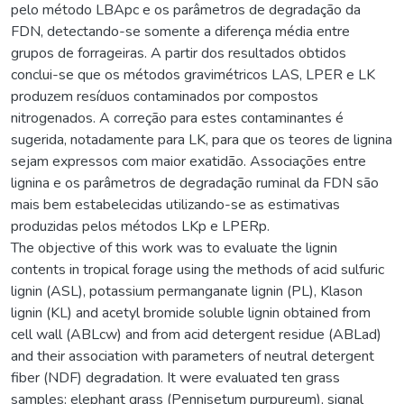
pelo método LBApc e os parâmetros de degradação da
FDN, detectando-se somente a diferença média entre
grupos de forrageiras. A partir dos resultados obtidos
conclui-se que os métodos gravimétricos LAS, LPER e LK
produzem resíduos contaminados por compostos
nitrogenados. A correção para estes contaminantes é
sugerida, notadamente para LK, para que os teores de lignina
sejam expressos com maior exatidão. Associações entre
lignina e os parâmetros de degradação ruminal da FDN são
mais bem estabelecidas utilizando-se as estimativas
produzidas pelos métodos LKp e LPERp.
The objective of this work was to evaluate the lignin
contents in tropical forage using the methods of acid sulfuric
lignin (ASL), potassium permanganate lignin (PL), Klason
lignin (KL) and acetyl bromide soluble lignin obtained from
cell wall (ABLcw) and from acid detergent residue (ABLad)
and their association with parameters of neutral detergent
fiber (NDF) degradation. It were evaluated ten grass
samples: elephant grass (Pennisetum purpureum), signal