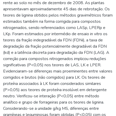
rente ao solo no mês de dezembro de 2008. As plantas
apresentavam aproximadamente 45 dias de rebrotação. Os
teores de lignina obtidos pelos métodos gravimétricos foram
estimados também na forma corrigida para compostos
nitrogenados, sendo referenciados como LASp, LPERp e
LKp. Foram estimados por intermédio de ensaio in vitro os
teores da fração indegradável da FDN (FDNi), a taxa de
degradação da fração potencialmente degradável da FDN
(kd) e a latência discreta para degradação da FDN (LAG). A
correção para compostos nitrogenados implicou reduções
significativas (P<0,05) nos teores de LAS, LK e LPER.
Evidenciaram-se diferenças mais proeminentes entre valores
corrigidos e brutos (não corrigidos) para LK. Os teores de
proteína associados à LK foram considerados similares
(P>0,05) aos teores de proteína insolúvel em detergente
neutro. Verificou-se interação (P<0,05) entre método
analítico e grupo de forrageiras para os teores de lignina.
Considerando-se a unidade g/kg MS, diferenças entre
gramíneas e leguminosas foram obtidas (P<0,05) com os