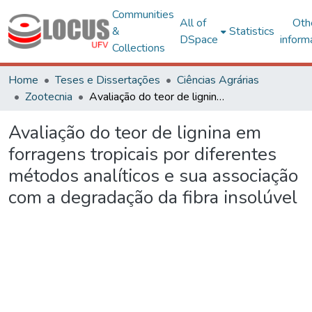
Communities
All of
Oth
&
Statistics
DSpace
inform
Collections
Home
Teses e Dissertações
Ciências Agrárias
Zootecnia
Avaliação do teor de lignina em forragens tropicais por diferentes métodos analíticos e sua associação com a degradação da fibra insolúvel
Avaliação do teor de lignina em
forragens tropicais por diferentes
métodos analíticos e sua associação
com a degradação da fibra insolúvel