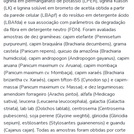
lignina em permanganato de potássio (LPER), lignina Klason
(LK) e lignina solúvel em brometo de acetila obtida a partir
da parede celular (LBApf) e do resíduo em detergente ácido
(LBAfda) e sua associação com parâmetros da degradação
da fibra em detergente neutro (FDN). Foram avaliadas
amostras de dez gramíneas: capim elefante (Pennisetum
purpureum), capim braquiária (Brachiaria decumbens), grama
castela (Panicum repens), quicuio da amazônia (Brachiaria
humidicola), capim andropogon (Andropogon gayanus), capim
aruana (Panicum maximum cv. Aruana), capim mombaça
(Panicum maximum cv. Mombaça), capim xaraés (Brachiaria
brizantha cv. Xaraés), capim tifton-85 (Cynodon sp.) e capim-
massai (Panicum maximum cv. Massai); e dez leguminosas:
amendoim forrageiro (Arachis pintoi), alfafa (Medicago
sativa), leucena (Leucaena leucocephala), galactia (Galactia
striata), lab lab (Dolichos lablab), centrosema (Centrosema
pubescens), soja perene (Glycine weghtii), gliricidia (Gliricidia
sepium), estilosantes (Stylosantes guianenensis) e guandu
(Cajanus cajan). Todas as amostras foram obtidas por corte