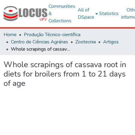
Communities
All of
Oth
&
Statistics
DSpace
inform
Collections
Home
Produção Técnico-científica
Centro de Ciências Agrárias
Zootecnia
Artigos
Whole scrapings of cassava root in diets for broilers from 1 to 21 days of age
Whole scrapings of cassava root in
diets for broilers from 1 to 21 days
of age