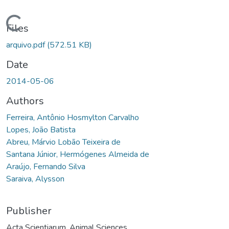
Loading...
Files
arquivo.pdf
(572.51 KB)
Date
2014-05-06
Authors
Ferreira, Antônio Hosmylton Carvalho
Lopes, João Batista
Abreu, Márvio Lobão Teixeira de
Santana Júnior, Hermógenes Almeida de
Araújo, Fernando Silva
Saraiva, Alysson
Publisher
Acta Scientiarum. Animal Sciences