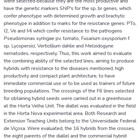
were selected because they are the most productive and
have the genetic markers SNP's for the sp, br genes, which
confer phenotype with determined growth and brachytic
phenotype in addition to marks for the resistance genes: PTo,
I2, Ve and Mi which confer resistance to the pathogens
Pseudomonas syringae pv. tomato, Fusarium oxysporium f.
sp. Lycopersici, Verticillium dahlie and Meloidogyne
nematodes, respectively. Thus, this work aimed to evaluate
the combining ability of the selected lines, aiming to produce
hybrids with resistance to the diseases mentioned, high
productivity and compact plant architecture, to have
immediate commercial use or to be used as trainers of future
breeding populations. The crossings of the F6 lines selected
for obtaining hybrid seeds were carried out in a greenhouse
at the Horta Velha Unit. The diallel was evaluated in the field
in the Horta Nova experimental area. Both Research and
Extension Teaching Units belong to the Universidade Federal
de Viçosa. Were evaluated, the 16 hybrids from the crosses,
the eight parents of the diallel and the commercial hybrid