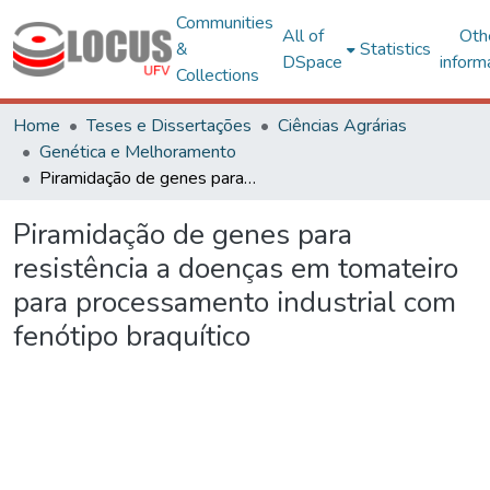
Communities
All of
Oth
&
Statistics
DSpace
inform
Collections
Home
Teses e Dissertações
Ciências Agrárias
Genética e Melhoramento
Piramidação de genes para resistência a doenças em tomateiro para processamento industrial com fenótipo braquítico
Piramidação de genes para
resistência a doenças em tomateiro
para processamento industrial com
fenótipo braquítico