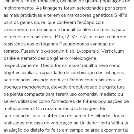
linhagens F6 de tomateiro, oriundas de quatro populações de
melhoramento. As linhagens foram selecionadas por serem
as mais produtivas e terem os marcadores genéticos SNP’s
para os genes sp, br, que conferem fenótipo com
crescimento determinado e braquítico além de marcas para
os genes de resistência: PTo, I2, Ve e Mi os quais conferem
resistência aos patógenos Pseudomonas syringae pv.
tomato, Fusarium oxysporium f. sp. Lycopersici, Verticillium
dahlie e nematóides do gênero Meloidogyne,
respectivamente. Desta forma, esse trabalho teve como
objetivo avaliar a capacidade de combinação das linhagens
selecionadas, visando produzir híbridos com resistência às
doenças mencionadas, elevada produtividade e arquitetura
de planta compacta para terem uso comercial imediato ou
serem utilizados como formadores de futuras populações de
melhoramento. Os cruzamentos das linhagens F6,
selecionadas, para a obtenção de sementes híbridas, foram
realizados em casa de vegetação na Unidade Horta Velha. A
avaliação do dialelo foi feita em campo na área experimental