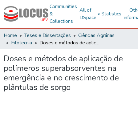
Communities
All of
Oth
&
Statistics
DSpace
inform
Collections
Home
Teses e Dissertações
Ciências Agrárias
Fitotecnia
Doses e métodos de aplicação de polímeros superabsorventes na emergência e no crescimento de plântulas de sorgo
Doses e métodos de aplicação de
polímeros superabsorventes na
emergência e no crescimento de
plântulas de sorgo