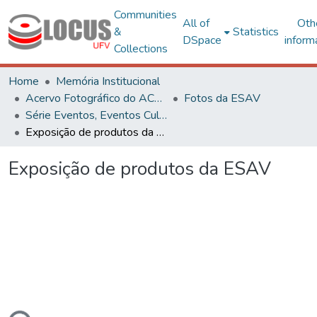
Communities
All of
Oth
&
Statistics
DSpace
inform
Collections
Home
Memória Institucional
Acervo Fotográfico do ACH-UFV
Fotos da ESAV
Série Eventos, Eventos Culturais e Projetos
Exposição de produtos da ESAV
Exposição de produtos da ESAV
ding...