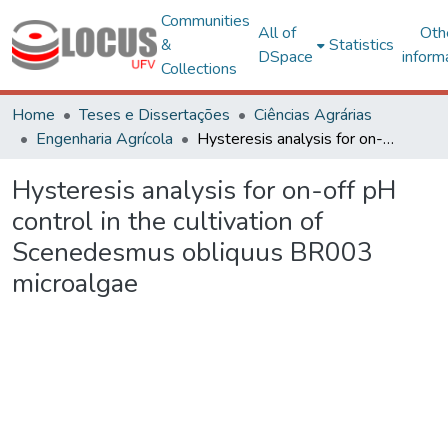
Communities
All of
Oth
&
Statistics
DSpace
inform
Collections
Home
Teses e Dissertações
Ciências Agrárias
Engenharia Agrícola
Hysteresis analysis for on-off pH control in the cultivation of Scenedesmus obliquus BR003 microalgae
Hysteresis analysis for on-off pH
control in the cultivation of
Scenedesmus obliquus BR003
microalgae