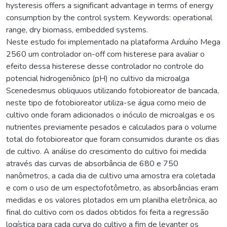
hysteresis offers a significant advantage in terms of energy
consumption by the control system. Keywords: operational
range, dry biomass, embedded systems.
Neste estudo foi implementado na plataforma Arduíno Mega
2560 um controlador on-off com histerese para avaliar o
efeito dessa histerese desse controlador no controle do
potencial hidrogeniônico (pH) no cultivo da microalga
Scenedesmus obliquuos utilizando fotobioreator de bancada,
neste tipo de fotobioreator utiliza-se água como meio de
cultivo onde foram adicionados o inóculo de microalgas e os
nutrientes previamente pesados e calculados para o volume
total do fotobioreator que foram consumidos durante os dias
de cultivo. A análise do crescimento do cultivo foi medida
através das curvas de absorbância de 680 e 750
nanômetros, a cada dia de cultivo uma amostra era coletada
e com o uso de um espectofotômetro, as absorbâncias eram
medidas e os valores plotados em um planilha eletrônica, ao
final do cultivo com os dados obtidos foi feita a regressão
logística para cada curva do cultivo a fim de levanter os