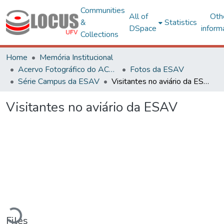
Communities
All of
Oth
&
Statistics
DSpace
inform
Collections
Home
Memória Institucional
Acervo Fotográfico do ACH-UFV
Fotos da ESAV
Série Campus da ESAV
Visitantes no aviário da ESAV
Visitantes no aviário da ESAV
ading...
Files