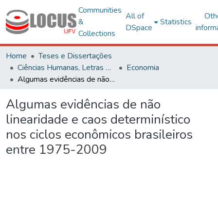
Communities
All of
Oth
&
Statistics
DSpace
inform
Collections
Home
Teses e Dissertações
Ciências Humanas, Letras e Artes
Economia
Algumas evidências de não linearidade e caos determinístico nos ciclos econômicos brasileiros entre 1975-2009
Algumas evidências de não
linearidade e caos determinístico
nos ciclos econômicos brasileiros
entre 1975-2009