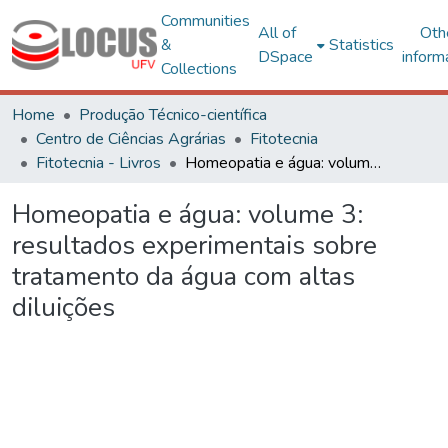
Communities
All of
Oth
&
Statistics
DSpace
inform
Collections
Home
Produção Técnico-científica
Centro de Ciências Agrárias
Fitotecnia
Fitotecnia - Livros
Homeopatia e água: volume 3: resultados experimentais sobre tratamento da água com altas diluições
Homeopatia e água: volume 3:
resultados experimentais sobre
tratamento da água com altas
diluições