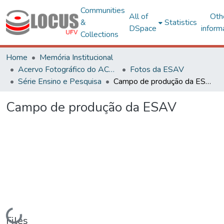
Communities
All of
Oth
&
Statistics
DSpace
inform
Collections
Home
Memória Institucional
Acervo Fotográfico do ACH-UFV
Fotos da ESAV
Série Ensino e Pesquisa
Campo de produção da ESAV
Campo de produção da ESAV
Loading...
Files