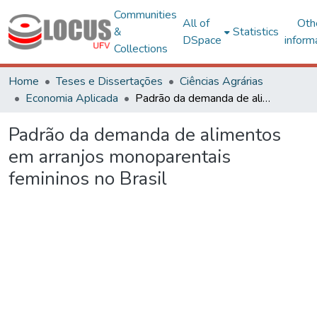
Communities
All of
Oth
&
Statistics
DSpace
inform
Collections
Home
Teses e Dissertações
Ciências Agrárias
Economia Aplicada
Padrão da demanda de alimentos em arranjos monoparentais femininos no Brasil
Padrão da demanda de alimentos
em arranjos monoparentais
femininos no Brasil