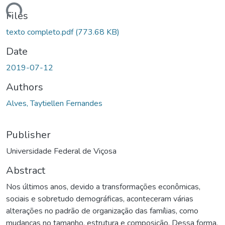
ading...
Files
texto completo.pdf
(773.68 KB)
Date
2019-07-12
Authors
Alves, Taytiellen Fernandes
Publisher
Universidade Federal de Viçosa
Abstract
Nos últimos anos, devido a transformações econômicas,
sociais e sobretudo demográficas, aconteceram várias
alterações no padrão de organização das famílias, como
mudanças no tamanho, estrutura e composição. Dessa forma,