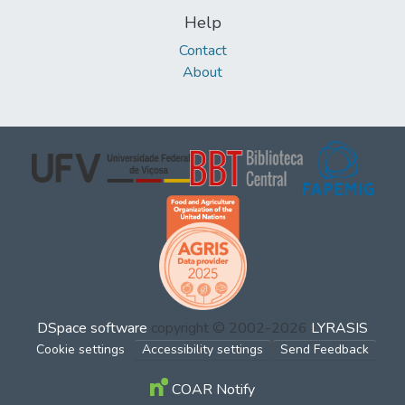
Help
Contact
About
DSpace software
copyright © 2002-2026
LYRASIS
Cookie settings
Accessibility settings
Send Feedback
COAR Notify