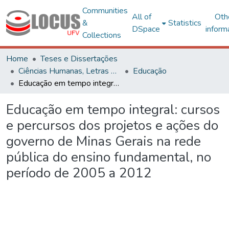
Communities
All of
Oth
&
Statistics
DSpace
inform
Collections
Home
Teses e Dissertações
Ciências Humanas, Letras e Artes
Educação
Educação em tempo integral: cursos e percursos dos projetos e ações do governo de Minas Gerais na rede pública do ensino fundamental, no período de 2005 a 2012
Educação em tempo integral: cursos
e percursos dos projetos e ações do
governo de Minas Gerais na rede
pública do ensino fundamental, no
período de 2005 a 2012