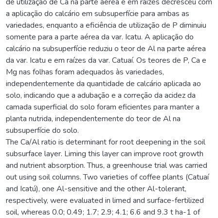
de utilização de Ca na parte aérea e em raízes decresceu com
a aplicação do calcário em subsuperfície para ambas as
variedades, enquanto a eficiência de utilização de P diminuiu
somente para a parte aérea da var. Icatu. A aplicação do
calcário na subsuperfície reduziu o teor de Al na parte aérea
da var. Icatu e em raízes da var. Catuaí. Os teores de P, Ca e
Mg nas folhas foram adequados às variedades,
independentemente da quantidade de calcário aplicada ao
solo, indicando que a adubação e a correção da acidez da
camada superficial do solo foram eficientes para manter a
planta nutrida, independentemente do teor de Al na
subsuperfície do solo.
The Ca/Al ratio is determinant for root deepening in the soil
subsurface layer. Liming this layer can improve root growth
and nutrient absorption. Thus, a greenhouse trial was carried
out using soil columns. Two varieties of coffee plants (Catuaí
and Icatú), one Al-sensitive and the other Al-tolerant,
respectively, were evaluated in limed and surface-fertilized
soil, whereas 0.0; 0.49; 1.7; 2.9; 4.1; 6.6 and 9.3 t ha-1 of