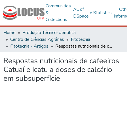
Communities
All of
Oth
&
Statistics
DSpace
inform
Collections
Home
Produção Técnico-científica
Centro de Ciências Agrárias
Fitotecnia
Fitotecnia - Artigos
Respostas nutricionais de cafeeiros Catuaí e Icatu a doses de calcário em subsuperfície
Respostas nutricionais de cafeeiros
Catuaí e Icatu a doses de calcário
em subsuperfície