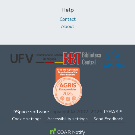
Help
Contact
About
DSpace software
copyright © 2002-2026
LYRASIS
Cookie settings
Accessibility settings
Send Feedback
COAR Notify