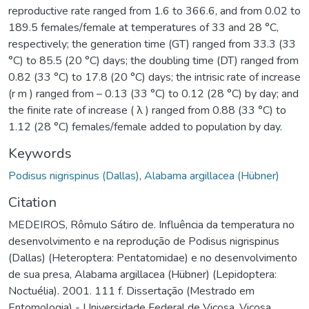
reproductive rate ranged from 1.6 to 366.6, and from 0.02 to
189.5 females/female at temperatures of 33 and 28 °C,
respectively; the generation time (GT) ranged from 33.3 (33
°C) to 85.5 (20 °C) days; the doubling time (DT) ranged from
0.82 (33 °C) to 17.8 (20 °C) days; the intrisic rate of increase
(r m ) ranged from – 0.13 (33 °C) to 0.12 (28 °C) by day; and
the finite rate of increase ( λ ) ranged from 0.88 (33 °C) to
1.12 (28 °C) females/female added to population by day.
Keywords
Podisus nigrispinus (Dallas)
,
Alabama argillacea (Hübner)
Citation
MEDEIROS, Rômulo Sátiro de. Influência da temperatura no
desenvolvimento e na reprodução de Podisus nigrispinus
(Dallas) (Heteroptera: Pentatomidae) e no desenvolvimento
de sua presa, Alabama argillacea (Hübner) (Lepidoptera:
Noctuélia). 2001. 111 f. Dissertação (Mestrado em
Entomologia) - Universidade Federal de Viçosa, Viçosa.