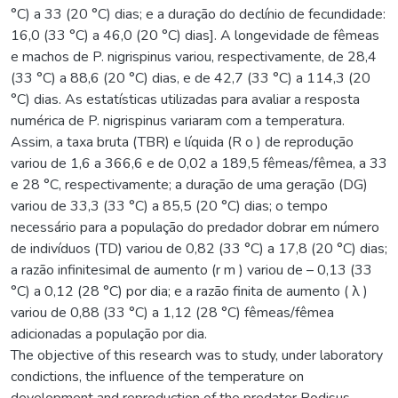
°C) a 33 (20 °C) dias; e a duração do declínio de fecundidade:
16,0 (33 °C) a 46,0 (20 °C) dias]. A longevidade de fêmeas
e machos de P. nigrispinus variou, respectivamente, de 28,4
(33 °C) a 88,6 (20 °C) dias, e de 42,7 (33 °C) a 114,3 (20
°C) dias. As estatísticas utilizadas para avaliar a resposta
numérica de P. nigrispinus variaram com a temperatura.
Assim, a taxa bruta (TBR) e líquida (R o ) de reprodução
variou de 1,6 a 366,6 e de 0,02 a 189,5 fêmeas/fêmea, a 33
e 28 °C, respectivamente; a duração de uma geração (DG)
variou de 33,3 (33 °C) a 85,5 (20 °C) dias; o tempo
necessário para a população do predador dobrar em número
de indivíduos (TD) variou de 0,82 (33 °C) a 17,8 (20 °C) dias;
a razão infinitesimal de aumento (r m ) variou de – 0,13 (33
°C) a 0,12 (28 °C) por dia; e a razão finita de aumento ( λ )
variou de 0,88 (33 °C) a 1,12 (28 °C) fêmeas/fêmea
adicionadas a população por dia.
The objective of this research was to study, under laboratory
condictions, the influence of the temperature on
development and reproduction of the predator Podisus