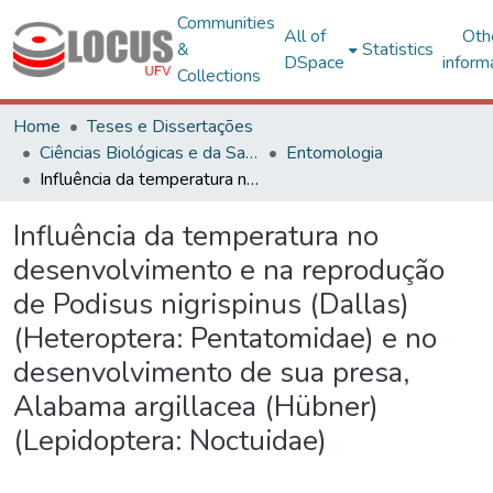
Communities
All of
Oth
&
Statistics
DSpace
inform
Collections
Home
Teses e Dissertações
Ciências Biológicas e da Saúde
Entomologia
Influência da temperatura no desenvolvimento e na reprodução de Podisus nigrispinus (Dallas) (Heteroptera: Pentatomidae) e no desenvolvimento de sua presa, Alabama argillacea (Hübner) (Lepidoptera: Noctuidae)
Influência da temperatura no
desenvolvimento e na reprodução
de Podisus nigrispinus (Dallas)
(Heteroptera: Pentatomidae) e no
desenvolvimento de sua presa,
Alabama argillacea (Hübner)
(Lepidoptera: Noctuidae)