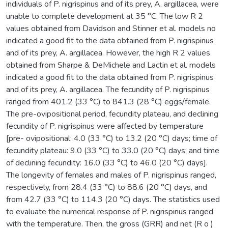
individuals of P. nigrispinus and of its prey, A. argillacea, were
unable to complete development at 35 °C. The low R 2
values obtained from Davidson and Stinner et al. models no
indicated a good fit to the data obtained from P. nigrispinus
and of its prey, A. argillacea. However, the high R 2 values
obtained from Sharpe & DeMichele and Lactin et al. models
indicated a good fit to the data obtained from P. nigrispinus
and of its prey, A. argillacea. The fecundity of P. nigrispinus
ranged from 401.2 (33 °C) to 841.3 (28 °C) eggs/female.
The pre-ovipositional period, fecundity plateau, and declining
fecundity of P. nigrispinus were affected by temperature
[pre- ovipositional: 4.0 (33 °C) to 13.2 (20 °C) days; time of
fecundity plateau: 9.0 (33 °C) to 33.0 (20 °C) days; and time
of declining fecundity: 16.0 (33 °C) to 46.0 (20 °C) days].
The longevity of females and males of P. nigrispinus ranged,
respectively, from 28.4 (33 °C) to 88.6 (20 °C) days, and
from 42.7 (33 °C) to 114.3 (20 °C) days. The statistics used
to evaluate the numerical response of P. nigrispinus ranged
with the temperature. Then, the gross (GRR) and net (R o )