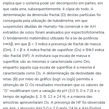
implica que o sistema pode ser decomposto em partes, em
que cada uma, subsequentemente, é cópia do todo, A
determinação da dimensão fractal (D) destas partículas foi
conseguida pela utilização de hubidimetria, em que
suspensões diluídas de Humato-Na comercial e de AH
extraídos de solos foram analisados por espectrofotometria.
O timdamemto matemático utilizado foi a lei de potência
τ∞λβ, em que β < 3 indica a presença de fractal de massa
(Dm), 3 < β ≤ 4 indica fractal de supelficie (Ds) e B≅3 indica
não-fractal (NF). A estrutura cuja escala de massa e
superfície são as mesmas e caracterizada como Dm,
enquanto aquela cuja escala de superfície é a mesma é
caracterizada como Ds. A determinação da declividade das
retas (B) por meio do gráfico (logτ vs logλ) permitiu a
obtenção de D. Os resultados mostraram que os valores de
“D” modificaram com a variação do pH (3,0 5; 0 e 7,0) e o
tempo de agitação (l, 3, 8, 12 e 24 h), e a maioria das
amostras apresentaram Ds. A presença de NF foi observada
em AH- Latossolo (pH 5,0 e 7,0 após 24 h) e AH-Podzol