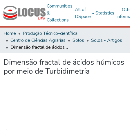
Communities
All of
Oth
&
Statistics
DSpace
inform
Collections
Home
Produção Técnico-científica
Centro de Ciências Agrárias
Solos
Solos - Artigos
Dimensão fractal de ácidos húmicos por meio de Turbidimetria
Dimensão fractal de ácidos húmicos
por meio de Turbidimetria