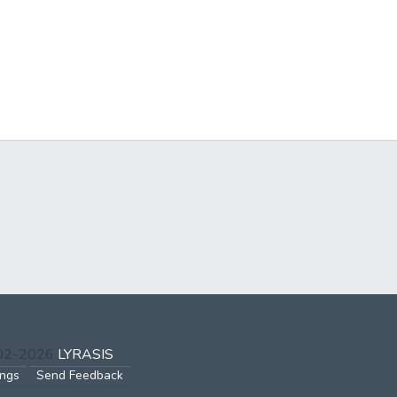
002-2026
LYRASIS
ings
Send Feedback