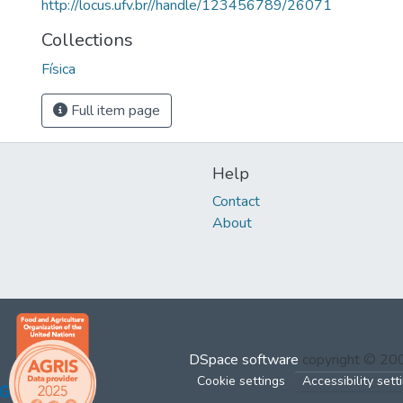
http://locus.ufv.br//handle/123456789/26071
Collections
Física
Full item page
Help
Contact
About
DSpace software
copyright © 2
Cookie settings
Accessibility sett