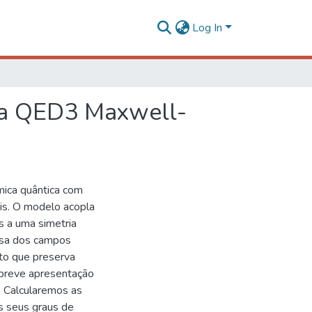
Log In
na QED3 Maxwell-
mica quântica com
s. O modelo acopla
s a uma simetria
ssa dos campos
to que preserva
a breve apresentação
. Calcularemos as
s seus graus de