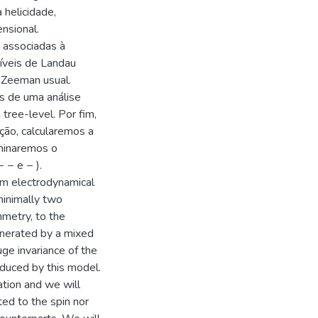
 helicidade,
nsional.
 associadas à
íveis de Landau
 Zeeman usual.
s de uma análise
tree-level. Por fim,
ação, calcularemos a
rminaremos o
 − e − ).
tum electrodynamical
inimally two
mmetry, to the
enerated by a mixed
ge invariance of the
oduced by this model.
ation and we will
ted to the spin nor