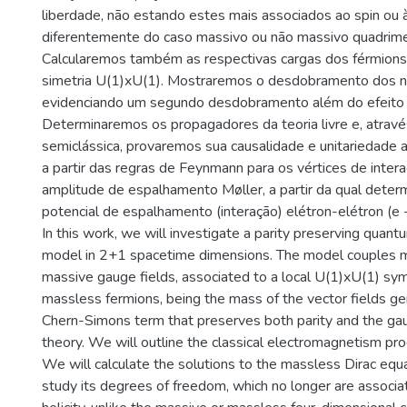
liberdade, não estando estes mais associados ao spin ou à
diferentemente do caso massivo ou não massivo quadrime
Calcularemos também as respectivas cargas dos férmions
simetria U(1)xU(1). Mostraremos o desdobramento dos n
evidenciando um segundo desdobramento além do efeito
Determinaremos os propagadores da teoria livre e, atravé
semiclássica, provaremos sua causalidade e unitariedade a 
a partir das regras de Feynmann para os vértices de inter
amplitude de espalhamento Møller, a partir da qual dete
potencial de espalhamento (interação) elétron-elétron (e −
In this work, we will investigate a parity preserving quan
model in 2+1 spacetime dimensions. The model couples m
massive gauge fields, associated to a local U(1)xU(1) sy
massless fermions, being the mass of the vector fields g
Chern-Simons term that preserves both parity and the gau
theory. We will outline the classical electromagnetism pr
We will calculate the solutions to the massless Dirac equ
study its degrees of freedom, which no longer are associa