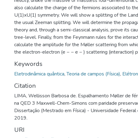
helicity, unlike the massive or massless four-dimensional 
also calculate the charge of the fermions associated to th
U(1)xU(1) symmetry. We will show a splitting of the Lan
the usual Zeeman splitting. We will determine the propaga
theory and, through a semi-classical analysis, prove its caus
tree-level. Finally, from the Feynmann rules for the interac
calculate the amplitude for the Møller scattering from wh
the electron-electron (e − − e − ) scattering (interaction) p
Keywords
Eletrodinâmica quântica
,
Teoria de campos (Física)
,
Elétro
Citation
LIMA, Wellisson Barbosa de. Espalhamento Møller de fé
na QED 3 Maxwell-Chern-Simons com paridade preservad
Dissertação (Mestrado em Física) - Universidade Federal 
2019.
URI