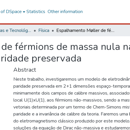
l of DSpace
Statistics
Other information
Ciências Exatas e Tecnológicas
Física
Espalhamento Møller de férmions de massa nula na QED3 Maxwell-Chern-Simons com paridade preservada
 de férmions de massa nula 
ridade preservada
Abstract
Neste trabalho, investigaremos um modelo de eletrodinâ
paridade preservada em 2+1 dimensões espaço-temporai
minimamente dois campos de calibre massivos, associado
local U(1)xU(1), aos férmions não-massivos, sendo a ma
vetoriais determinada por um termo de Chern-Simons mis
paridade e a invariância de calibre da teoria. Faremos um
do eletromagnetismo clássico produzido por este modelo
soluções da equação de Dirac não-massiva e estudaremo