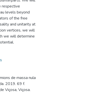
counterparts. We will
e respective
dau levels beyond
tors of the free
ality and unitarity at
tion vertices, we will
ich we will determine
otential.
ns
rmions de massa nula
a. 2019. 69 f.
de Viçosa, Viçosa.