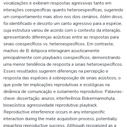
vocalizações e exibiram respostas agressivas tanto em
interações coespecíficas quanto heteroespecíficas, sugerindo
um comportamento mais ativo nos dois cenários. Além disso,
foi identificado e descrito um canto agressivo para a espécie,
cuja estrutura variou de acordo com o contexto da interação,
apresentando diferenças acústicas entre as respostas para
sinais coespecíficos vs. heteroespecíficos. Em contraste,
machos de B. ibitipoca interagiram acusticamente
principalmente com playbacks coespecíficos, demonstrando
uma menor tendência de resposta a sinais heteroespecíficos.
Esses resultados sugerem diferenças na percepção e
resposta das espécies à sobreposição de sinais acústicos, o
que pode ter implicações reprodutivas e ecológicas na
dinâmica de comunicação e isolamento reprodutivo. Palavras-
chave: dissertação; anuros; interferência Bokermannohyla;
bioacústica; agressividade reprodutiva; playback.
Reproductive interference occurs in any interspecific
interaction during the mate acquisition process, potentially
impacting reproductive success. Although recognized as a