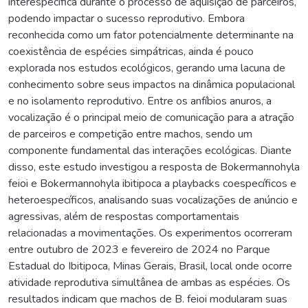
interespecífica durante o processo de aquisição de parceiros,
podendo impactar o sucesso reprodutivo. Embora
reconhecida como um fator potencialmente determinante na
coexistência de espécies simpátricas, ainda é pouco
explorada nos estudos ecológicos, gerando uma lacuna de
conhecimento sobre seus impactos na dinâmica populacional
e no isolamento reprodutivo. Entre os anfíbios anuros, a
vocalização é o principal meio de comunicação para a atração
de parceiros e competição entre machos, sendo um
componente fundamental das interações ecológicas. Diante
disso, este estudo investigou a resposta de Bokermannohyla
feioi e Bokermannohyla ibitipoca a playbacks coespecíficos e
heteroespecíficos, analisando suas vocalizações de anúncio e
agressivas, além de respostas comportamentais
relacionadas a movimentações. Os experimentos ocorreram
entre outubro de 2023 e fevereiro de 2024 no Parque
Estadual do Ibitipoca, Minas Gerais, Brasil, local onde ocorre
atividade reprodutiva simultânea de ambas as espécies. Os
resultados indicam que machos de B. feioi modularam suas