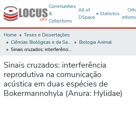
Communities
All of
Oth
&
Statistics
DSpace
inform
Collections
Home
Teses e Dissertações
Ciências Biológicas e da Saúde
Biologia Animal
Sinais cruzados: interferência reprodutiva na comunicação acústica em duas espécies de Bokermannohyla (Anura: Hylidae)
Sinais cruzados: interferência
reprodutiva na comunicação
acústica em duas espécies de
Bokermannohyla (Anura: Hylidae)