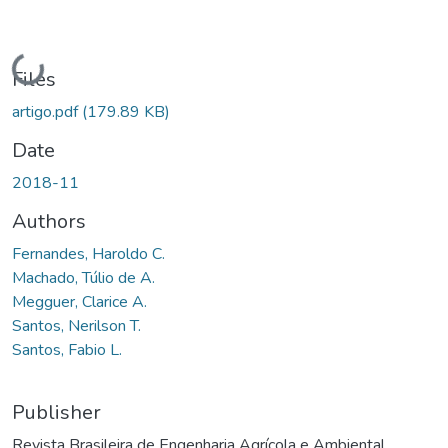
Loading...
Files
artigo.pdf
(179.89 KB)
Date
2018-11
Authors
Fernandes, Haroldo C.
Machado, Túlio de A.
Megguer, Clarice A.
Santos, Nerilson T.
Santos, Fabio L.
Publisher
Revista Brasileira de Engenharia Agrícola e Ambiental