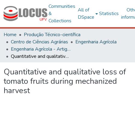
Communities
All of
Oth
&
Statistics
DSpace
inform
Collections
Home
Produção Técnico-científica
Centro de Ciências Agrárias
Engenharia Agrícola
Engenharia Agrícola - Artigos
Quantitative and qualitative loss of tomato fruits during mechanized harvest
Quantitative and qualitative loss of
tomato fruits during mechanized
harvest