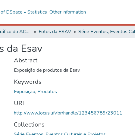
l of DSpace
Statistics
Other information
Acervo Fotográfico do ACH-UFV
Fotos da ESAV
s da Esav
Abstract
Exposição de produtos da Esav.
Keywords
Exposição
,
Produtos
URI
http://www.locus.ufv.br/handle/123456789/23011
Collections
Série Eventos, Eventos Culturais e Projetos