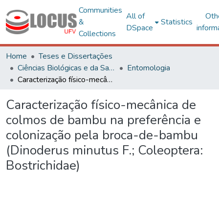
Communities
All of
Oth
&
Statistics
DSpace
inform
Collections
Home
Teses e Dissertações
Ciências Biológicas e da Saúde
Entomologia
Caracterização físico-mecânica de colmos de bambu na preferência e colonização pela broca-de-bambu (Dinoderus minutus F.; Coleoptera: Bostrichidae)
Caracterização físico-mecânica de
colmos de bambu na preferência e
colonização pela broca-de-bambu
(Dinoderus minutus F.; Coleoptera:
Bostrichidae)