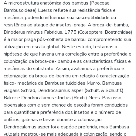
A microestrutura anatômica dos bambus (Poaceae:
Bambusoideae) Luerss reflete sua resistência física e
mecânica, podendo influenciar sua susceptibilidade ou
resistência ao ataque de insetos-praga. A broca-de-bambu,
Dinoderus minutus Fabricius, 1775 (Coleoptera: Bostrichidae)
é a maior praga pós-colheita de bambu, comprometendo sua
utilização em escala global. Neste estudo, testamos a
hipótese de que haveria uma correlação entre a preferência e
colonização da broca-de- bambu e as características físicas e
mecânicas do substrato. Assim, avaliamos a preferência e
colonização da broca-de-bambu em relação à caracterização
físico- mecânica de Bambusa tuldoides Munro, Bambusa
vulgaris Schrad, Dendrocalamus asper (Schult. & Schult.f.)
Baker e Dendrocalamus strictus (Roxb.) Nees. Para isso,
bioensaios com e sem chance de escolha foram conduzidos
para quantificar a preferência dos insetos e o número de
orifícios, galerias e larvas durante a colonização.
Dendrocalamus asper foi a espécie preferida, mas Bambusa
vulgaris mostrou-se mais adequada à colonização, sendo o