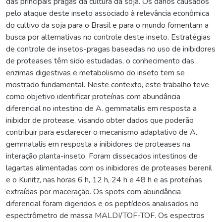
das principais pragas da cultura da soja. Os danos causados
pelo ataque deste inseto associado à relevância econômica
do cultivo da soja para o Brasil e para o mundo fomentam a
busca por alternativas no controle deste inseto. Estratégias
de controle de insetos-pragas baseadas no uso de inibidores
de proteases têm sido estudadas, o conhecimento das
enzimas digestivas e metabolismo do inseto tem se
mostrado fundamental. Neste contexto, este trabalho teve
como objetivo identificar proteínas com abundância
diferencial no intestino de A. gemmatalis em resposta a
inibidor de protease, visando obter dados que poderão
contribuir para esclarecer o mecanismo adaptativo de A.
gemmatalis em resposta a inibidores de proteases na
interação planta-inseto. Foram dissecados intestinos de
lagartas alimentadas com os inibidores de proteases berenil
e o Kunitz, nas horas 6 h, 12 h, 24 h e 48 h e as proteínas
extraídas por maceração. Os spots com abundância
diferencial foram digeridos e os peptídeos analisados no
espectrômetro de massa MALDI/TOF-TOF. Os espectros