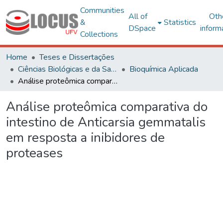
Communities
All of
Oth
&
Statistics
DSpace
inform
Collections
Home
Teses e Dissertações
Ciências Biológicas e da Saúde
Bioquímica Aplicada
Análise proteômica comparativa do intestino de Anticarsia gemmatalis em resposta a inibidores de proteases
Análise proteômica comparativa do
intestino de Anticarsia gemmatalis
em resposta a inibidores de
proteases