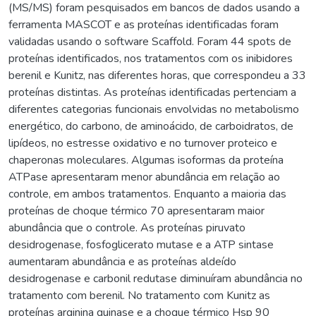
(MS/MS) foram pesquisados em bancos de dados usando a
ferramenta MASCOT e as proteínas identificadas foram
validadas usando o software Scaffold. Foram 44 spots de
proteínas identificados, nos tratamentos com os inibidores
berenil e Kunitz, nas diferentes horas, que correspondeu a 33
proteínas distintas. As proteínas identificadas pertenciam a
diferentes categorias funcionais envolvidas no metabolismo
energético, do carbono, de aminoácido, de carboidratos, de
lipídeos, no estresse oxidativo e no turnover proteico e
chaperonas moleculares. Algumas isoformas da proteína
ATPase apresentaram menor abundância em relação ao
controle, em ambos tratamentos. Enquanto a maioria das
proteínas de choque térmico 70 apresentaram maior
abundância que o controle. As proteínas piruvato
desidrogenase, fosfoglicerato mutase e a ATP sintase
aumentaram abundância e as proteínas aldeído
desidrogenase e carbonil redutase diminuíram abundância no
tratamento com berenil. No tratamento com Kunitz as
proteínas arginina quinase e a choque térmico Hsp 90