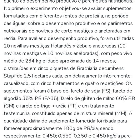
quanto ao desempenho produtivo e parâmetros nutricionais.
No primeiro experimento objetivou-se avaliar suplementos
formulados com diferentes fontes de proteína, no período
das águas, sobre o desempenho produtivo e os parâmetros
nutricionais de novilhas de corte mestiças e aneloradas em
recria. Para avaliar o desempenho produtivo, foram utilizadas
20 novilhas mestiças Holandês x Zebu e aneloradas (10
novilhas mestiças e 10 novilhas aneloradas), com peso vivo
médio de 234 kg e idade aproximada de 14 meses,
distribuídas em cinco piquetes de Brachiaria decumbens
Stapf de 2,5 hectares cada, em delineamento inteiramente
casualizado, com cinco tratamentos e quatro repetições. Os
suplementos foram à base de: farelo de soja (FS), farelo de
algodão 38% PB (FA38), farelo de glúten de milho 60% PB
(GM) e farelo de trigo + uréia (FT) e um tratamento
testemunha, constituído apenas de mistura mineral (MM). A
quantidade diária de suplemento fornecida foi fixada para
fornecer aproximadamente 180g de PB/dia, sendo
respectivamente: 0,450; 0,550; 0,350 e 0,450 kg/dia para