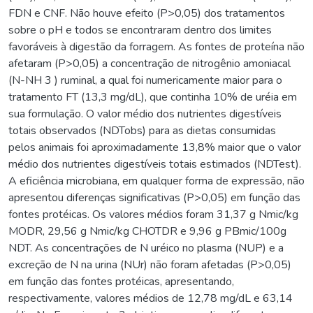
FDN e CNF. Não houve efeito (P>0,05) dos tratamentos
sobre o pH e todos se encontraram dentro dos limites
favoráveis à digestão da forragem. As fontes de proteína não
afetaram (P>0,05) a concentração de nitrogênio amoniacal
(N-NH 3 ) ruminal, a qual foi numericamente maior para o
tratamento FT (13,3 mg/dL), que continha 10% de uréia em
sua formulação. O valor médio dos nutrientes digestíveis
totais observados (NDTobs) para as dietas consumidas
pelos animais foi aproximadamente 13,8% maior que o valor
médio dos nutrientes digestíveis totais estimados (NDTest).
A eficiência microbiana, em qualquer forma de expressão, não
apresentou diferenças significativas (P>0,05) em função das
fontes protéicas. Os valores médios foram 31,37 g Nmic/kg
MODR, 29,56 g Nmic/kg CHOTDR e 9,96 g PBmic/100g
NDT. As concentrações de N uréico no plasma (NUP) e a
excreção de N na urina (NUr) não foram afetadas (P>0,05)
em função das fontes protéicas, apresentando,
respectivamente, valores médios de 12,78 mg/dL e 63,14