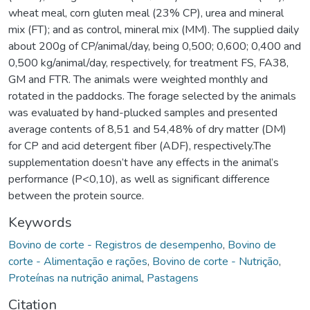
wheat meal, corn gluten meal (23% CP), urea and mineral
mix (FT); and as control, mineral mix (MM). The supplied daily
about 200g of CP/animal/day, being 0,500; 0,600; 0,400 and
0,500 kg/animal/day, respectively, for treatment FS, FA38,
GM and FTR. The animals were weighted monthly and
rotated in the paddocks. The forage selected by the animals
was evaluated by hand-plucked samples and presented
average contents of 8,51 and 54,48% of dry matter (DM)
for CP and acid detergent fiber (ADF), respectively.The
supplementation doesn’t have any effects in the animal’s
performance (P<0,10), as well as significant difference
between the protein source.
Keywords
Bovino de corte - Registros de desempenho
,
Bovino de
corte - Alimentação e rações
,
Bovino de corte - Nutrição
,
Proteínas na nutrição animal
,
Pastagens
Citation