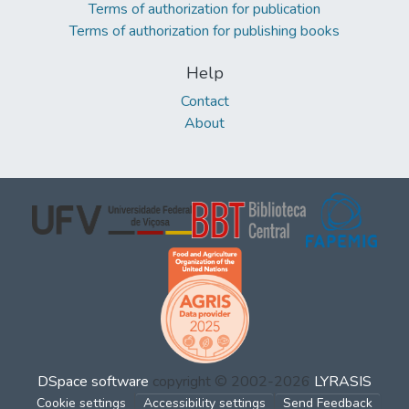
Terms of authorization for publication
Terms of authorization for publishing books
Help
Contact
About
DSpace software
copyright © 2002-2026
LYRASIS
Cookie settings
Accessibility settings
Send Feedback