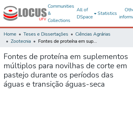
Communities
All of
Oth
&
Statistics
DSpace
inform
Collections
Home
Teses e Dissertações
Ciências Agrárias
Zootecnia
Fontes de proteína em suplementos múltiplos para novilhas de corte em pastejo durante os períodos das águas e transição águas-seca
Fontes de proteína em suplementos
múltiplos para novilhas de corte em
pastejo durante os períodos das
águas e transição águas-seca