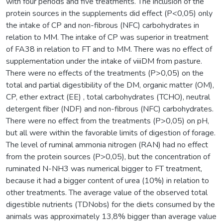
with four periods and five treatments. The inclusion of the
protein sources in the supplements did effect (P<0,05) only
the intake of CP and non-fibrous (NFC) carbohydrates in
relation to MM. The intake of CP was superior in treatment
of FA38 in relation to FT and to MM. There was no effect of
supplementation under the intake of viiiDM from pasture.
There were no effects of the treatments (P>0,05) on the
total and partial digestibility of the DM, organic matter (OM),
CP, ether extract (EE) , total carbohydrates (TCHO), neutral
detergent fiber (NDF) and non-fibrous (NFC) carbohydrates.
There were no effect from the treatments (P>0,05) on pH,
but all were within the favorable limits of digestion of forage.
The level of ruminal ammonia nitrogen (RAN) had no effect
from the protein sources (P>0,05), but the concentration of
ruminated N-NH3 was numerical bigger to FT treatment,
because it had a bigger content of urea (10%) in relation to
other treatments. The average value of the observed total
digestible nutrients (TDNobs) for the diets consumed by the
animals was approximately 13,8% bigger than average value