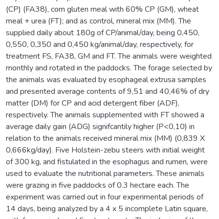
(CP) (FA38), corn gluten meal with 60% CP (GM), wheat
meal + urea (FT); and as control, mineral mix (MM). The
supplied daily about 180g of CP/animal/day, being 0,450,
0,550, 0,350 and 0,450 kg/animal/day, respectively, for
treatment FS, FA38, GM and FT. The animals were weighted
monthly and rotated in the paddocks. The forage selected by
the animals was evaluated by esophageal extrusa samples
and presented average contents of 9,51 and 40,46% of dry
matter (DM) for CP and acid detergent fiber (ADF),
respectively. The animals supplemented with FT showed a
average daily gain (ADG) signifcantily higher (P<0,10) in
relation to the animals received mineral mix (MM) (0,839 X
0,666kg/day). Five Holstein-zebu steers with initial weight
of 300 kg, and fistulated in the esophagus and rumen, were
used to evaluate the nutritional parameters. These animals
were grazing in five paddocks of 0.3 hectare each. The
experiment was carried out in four experimental periods of
14 days, being analyzed by a 4 x 5 incomplete Latin square,