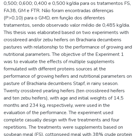
0,500; 0,600; 0,400 e 0,500 kg/dia para os tratamentos FS,
FA38, GM e FTR. Não foram encontradas diferenças
(P>0,10) para o GMD, em função dos diferentes
tratamentos, sendo observado valor médio de 0,485 kg/dia.
This thesis was elaborated based on two experiments with
crossbreed and/or zebu heifers on Brachiaria decumbens
pastures with relationship to the performance of growing and
nutritional parameters. The objective of the Experiment 1
was to evaluate the effects of multiple supplements
formulated with different proteins sources at the
performance of growing heifers and nutritional parameters on
pasture of Brachiaria decumbens Stapf, in rainy season.
Twenty crossbred yearling heifers (ten crossbreed heifers
and ten zebu heifers), with age and initial weights of 14,5
months and 234 kg, respectively, were used in the
evaluation of the performance. The experiment used
complete casually design with five treatments and four
repetitions. The treatments were supplements based on
soybean meal (FS), cottonseed meal with 38% crude protein