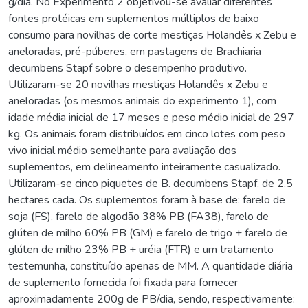
g/dia. No Experimento 2 objetivou-se avaliar diferentes
fontes protéicas em suplementos múltiplos de baixo
consumo para novilhas de corte mestiças Holandês x Zebu e
aneloradas, pré-púberes, em pastagens de Brachiaria
decumbens Stapf sobre o desempenho produtivo.
Utilizaram-se 20 novilhas mestiças Holandês x Zebu e
aneloradas (os mesmos animais do experimento 1), com
idade média inicial de 17 meses e peso médio inicial de 297
kg. Os animais foram distribuídos em cinco lotes com peso
vivo inicial médio semelhante para avaliação dos
suplementos, em delineamento inteiramente casualizado.
Utilizaram-se cinco piquetes de B. decumbens Stapf, de 2,5
hectares cada. Os suplementos foram à base de: farelo de
soja (FS), farelo de algodão 38% PB (FA38), farelo de
glúten de milho 60% PB (GM) e farelo de trigo + farelo de
glúten de milho 23% PB + uréia (FTR) e um tratamento
testemunha, constituído apenas de MM. A quantidade diária
de suplemento fornecida foi fixada para fornecer
aproximadamente 200g de PB/dia, sendo, respectivamente: