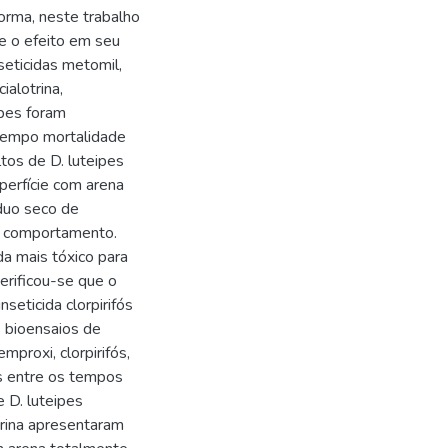
forma, neste trabalho
 e o efeito em seu
eticidas metomil,
ialotrina,
ipes foram
tempo mortalidade
tos de D. luteipes
erfície com arena
íduo seco de
eu comportamento.
da mais tóxico para
erificou-se que o
nseticida clorpirifós
s bioensaios de
mproxi, clorpirifós,
s entre os tempos
 D. luteipes
trina apresentaram