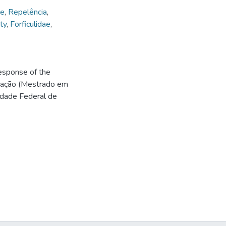
ae
,
Repelência
,
ty
,
Forficulidae
,
esponse of the
ertação (Mestrado em
idade Federal de