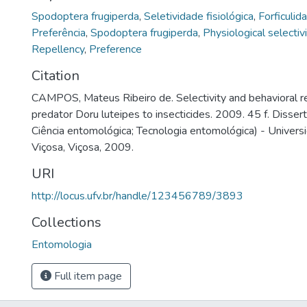
Spodoptera frugiperda
,
Seletividade fisiológica
,
Forficulid
Preferência
,
Spodoptera frugiperda
,
Physiological selectivi
Repellency
,
Preference
Citation
CAMPOS, Mateus Ribeiro de. Selectivity and behavioral r
predator Doru luteipes to insecticides. 2009. 45 f. Diss
Ciência entomológica; Tecnologia entomológica) - Univers
Viçosa, Viçosa, 2009.
URI
http://locus.ufv.br/handle/123456789/3893
Collections
Entomologia
Full item page