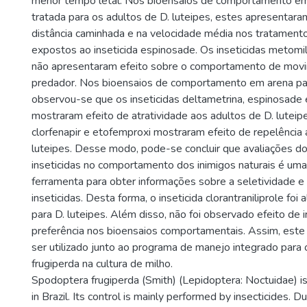
menor tempo letal. Nos bioensaios de comportamento em
tratada para os adultos de D. luteipes, estes apresentar
distância caminhada e na velocidade média nos tratamen
expostos ao inseticida espinosade. Os inseticidas metomil 
não apresentaram efeito sobre o comportamento de mov
predador. Nos bioensaios de comportamento em arena pa
observou-se que os inseticidas deltametrina, espinosade 
mostraram efeito de atratividade aos adultos de D. luteipes.
clorfenapir e etofemproxi mostraram efeito de repelência 
luteipes. Desse modo, pode-se concluir que avaliações do
inseticidas no comportamento dos inimigos naturais é um
ferramenta para obter informações sobre a seletividade e
inseticidas. Desta forma, o inseticida clorantraniliprole foi
para D. luteipes. Além disso, não foi observado efeito de ir
preferência nos bioensaios comportamentais. Assim, este i
ser utilizado junto ao programa de manejo integrado para 
frugiperda na cultura de milho.
Spodoptera frugiperda (Smith) (Lepidoptera: Noctuidae) is
in Brazil. Its control is mainly performed by insecticides. D