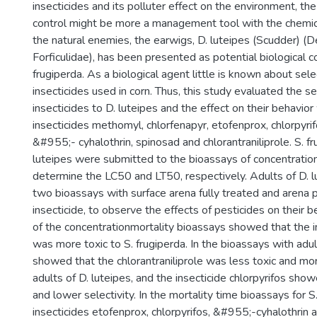
insecticides and its polluter effect on the environment, the
control might be more a management tool with the chemic
the natural enemies, the earwigs, D. luteipes (Scudder) (
Forficulidae), has been presented as potential biological c
frugiperda. As a biological agent little is known about sele
insecticides used in corn. Thus, this study evaluated the sel
insecticides to D. luteipes and the effect on their behavi
insecticides methomyl, chlorfenapyr, etofenprox, chlorpyrif
&#955;- cyhalothrin, spinosad and chlorantraniliprole. S. f
luteipes were submitted to the bioassays of concentration
determine the LC50 and LT50, respectively. Adults of D. 
two bioassays with surface arena fully treated and arena p
insecticide, to observe the effects of pesticides on their be
of the concentrationmortality bioassays showed that the i
was more toxic to S. frugiperda. In the bioassays with adul
showed that the chlorantraniliprole was less toxic and mor
adults of D. luteipes, and the insecticide chlorpyrifos show
and lower selectivity. In the mortality time bioassays for S
insecticides etofenprox, chlorpyrifos, &#955;-cyhalothrin