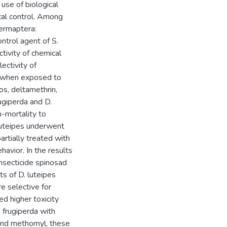
 use of biological
al control. Among
Dermaptera:
ontrol agent of S.
ctivity of chemical
ectivity of
or when exposed to
os, deltamethrin,
rugiperda and D.
-mortality to
luteipes underwent
artially treated with
havior. In the results
nsecticide spinosad
ts of D. luteipes
e selective for
ed higher toxicity
. frugiperda with
 and methomyl, these