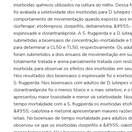
inseticidas químicos utilizados na cultura do milho. Dessa 
foi avaliada a seletividade dos inseticidas para D. luteipes
comportamento de movimentação quando exposto aos ins
clorfenapir, etofemproxi, clorpirifós, deltametrina, &#955;-c
espinosade e clorantraniliprole. A S. frugiperda e a D. lute
submetidas a bioensaios de concentração-mortalidade e 
para determinar a CL50 e TL50, respectivamente. Os adul
foram submetidos a dois ensaios de movimentação em sup
totalmente tratada e arena parcialmente tratada com res
inseticida, para observar os efeitos dos inseticidas em s
Nos resultados dos bioensaios o espinosade foi o insetici
S. frugiperda. Nos bioensaios com adultos de D. luteipes v
clorantraniliprole foi o menos tóxico e o mais seletivo; e o i
apresentou maior toxicidade e menor viii seletividade. No
tempo mortalidade com a S. frugiperda os inseticidas etofe
&#955;-cialotrina e metomil apresentaram maiores razõe
letais. No bioensaio de tempo mortalidade para adultos de
observou-se que os inseticidas clorpirifós e &#955;-cialo