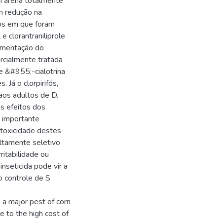
 arena totalmente
am redução na
tos em que foram
e clorantraniliprole
imentação do
rcialmente tratada
e &#955;-cialotrina
 Já o clorpirifós,
aos adultos de D.
s efeitos dos
a importante
 toxicidade destes
 altamente seletivo
ritabilidade ou
nseticida pode vir a
o controle de S.
 a major pest of corn
ue to the high cost of