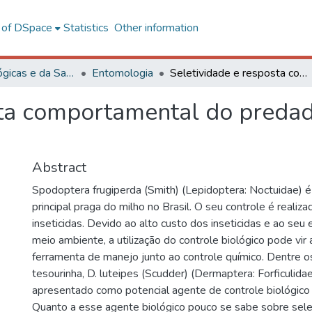
l of DSpace
Statistics
Other information
Ciências Biológicas e da Saúde
Entomologia
Seletividade e resposta comportamental do predador Doru luteipes a inseticidas
sta comportamental do predad
Abstract
Spodoptera frugiperda (Smith) (Lepidoptera: Noctuidae) é
principal praga do milho no Brasil. O seu controle é realiz
inseticidas. Devido ao alto custo dos inseticidas e ao seu 
meio ambiente, a utilização do controle biológico pode vir
ferramenta de manejo junto ao controle químico. Dentre os 
tesourinha, D. luteipes (Scudder) (Dermaptera: Forficulida
apresentado como potencial agente de controle biológico d
Quanto a esse agente biológico pouco se sabe sobre sele