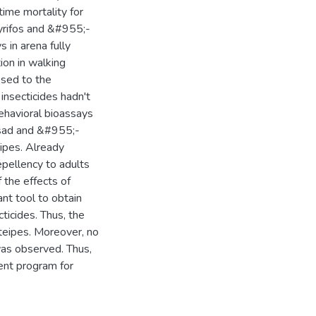
time mortality for
pyrifos and &#955;-
 in arena fully
ion in walking
sed to the
insecticides hadn't
ehavioral bioassays
nosad and &#955;-
eipes. Already
epellency to adults
 the effects of
ant tool to obtain
cticides. Thus, the
luteipes. Moreover, no
 was observed. Thus,
ent program for