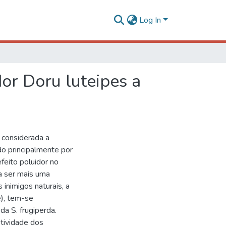
Log In
or Doru luteipes a
 considerada a
ado principalmente por
efeito poluidor no
 a ser mais uma
inimigos naturais, a
e), tem-se
a S. frugiperda.
tividade dos