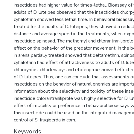
insecticides had higher value for times-lethal. Bioassay of 
adults of D. luteipes observed that the insecticides chlor
cyhalothrin showed less lethal time. In behavioral bioassays
treated for the adults of D. luteipes, they showed a reduct
distance and average speed in the treatments, when expo
insecticide spinosad. The methomyl and chlorantraniliprole 
effect on the behavior of the predator movement. In the b
in arena partially treated showed that deltamethrin, spi
cyhalothrin had effect of attractiveness to adults of D. lut
chlorpyrifos, chlorfenapyr and etofenprox showed effect r
of D. luteipes. Thus, one can conclude that assessments of
insecticides on the behavior of natural enemies are import
information about the selectivity and toxicity of these inse
insecticide chlorantraniliprole was highly selective for D. 
effect of irritability or preference in behavioral bioassays
this insecticide could be used on the integrated managem
control of S. frugiperda in corn.
Keywords